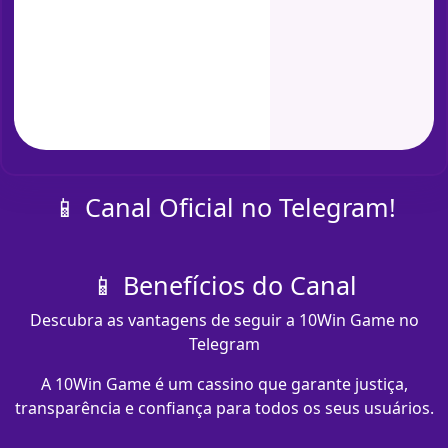
📱 Canal Oficial no Telegram!
📱 Benefícios do Canal
Descubra as vantagens de seguir a 10Win Game no
Telegram
A 10Win Game é um cassino que garante justiça,
transparência e confiança para todos os seus usuários.