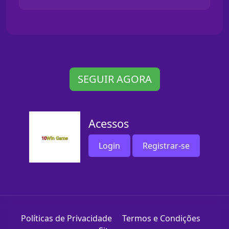
SEGUIR AGORA
Acessos
Login
Registrar-se
Políticas de Privacidade
Termos e Condições