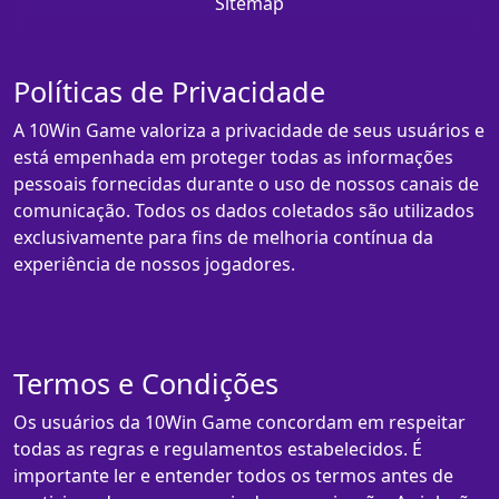
Sitemap
Políticas de Privacidade
A 10Win Game valoriza a privacidade de seus usuários e
está empenhada em proteger todas as informações
pessoais fornecidas durante o uso de nossos canais de
comunicação. Todos os dados coletados são utilizados
exclusivamente para fins de melhoria contínua da
experiência de nossos jogadores.
Termos e Condições
Os usuários da 10Win Game concordam em respeitar
todas as regras e regulamentos estabelecidos. É
importante ler e entender todos os termos antes de