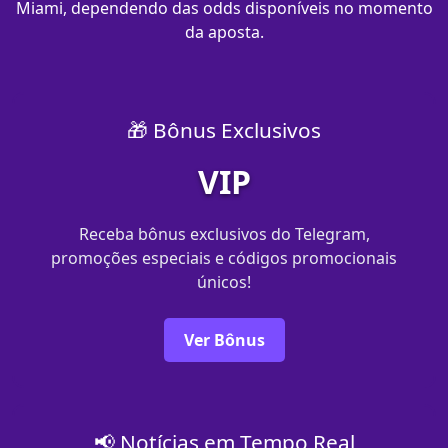
Miami, dependendo das odds disponíveis no momento
da aposta.
🎁 Bônus Exclusivos
VIP
Receba bônus exclusivos do Telegram,
promoções especiais e códigos promocionais
únicos!
Ver Bônus
📢 Notícias em Tempo Real