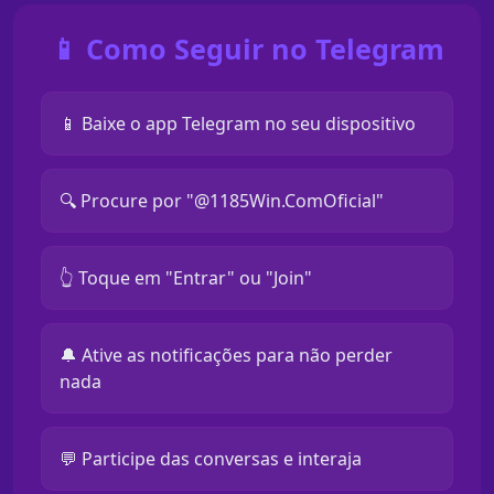
📱 Como Seguir no Telegram
📱 Baixe o app Telegram no seu dispositivo
🔍 Procure por "@1185Win.ComOficial"
👆 Toque em "Entrar" ou "Join"
🔔 Ative as notificações para não perder
nada
💬 Participe das conversas e interaja