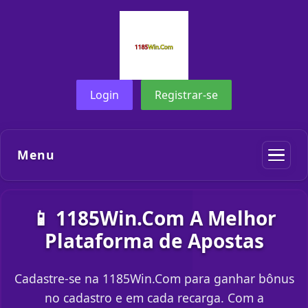
Login
Registrar-se
Menu
📱 1185Win.Com A Melhor
Plataforma de Apostas
Cadastre-se na 1185Win.Com para ganhar bônus
no cadastro e em cada recarga. Com a