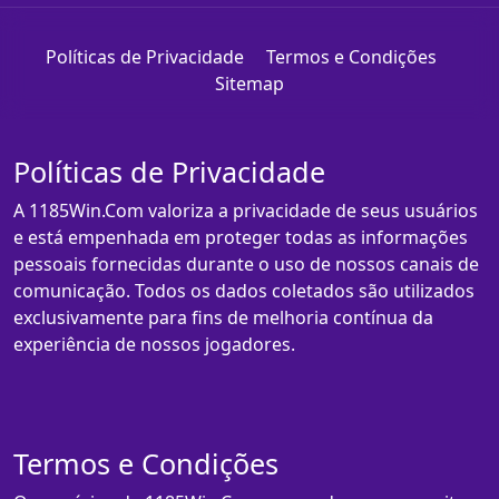
Políticas de Privacidade
Termos e Condições
Sitemap
Políticas de Privacidade
A 1185Win.Com valoriza a privacidade de seus usuários
e está empenhada em proteger todas as informações
pessoais fornecidas durante o uso de nossos canais de
comunicação. Todos os dados coletados são utilizados
exclusivamente para fins de melhoria contínua da
experiência de nossos jogadores.
Termos e Condições