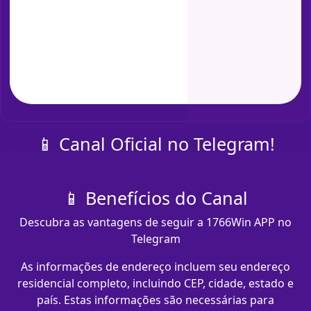
📱 Canal Oficial no Telegram!
📱 Benefícios do Canal
Descubra as vantagens de seguir a 1766Win APP no
Telegram
As informações de endereço incluem seu endereço
residencial completo, incluindo CEP, cidade, estado e
país. Estas informações são necessárias para