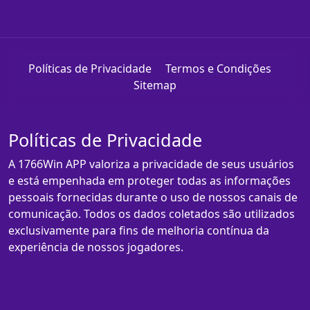
Políticas de Privacidade
Termos e Condições
Sitemap
Políticas de Privacidade
A 1766Win APP valoriza a privacidade de seus usuários
e está empenhada em proteger todas as informações
pessoais fornecidas durante o uso de nossos canais de
comunicação. Todos os dados coletados são utilizados
exclusivamente para fins de melhoria contínua da
experiência de nossos jogadores.