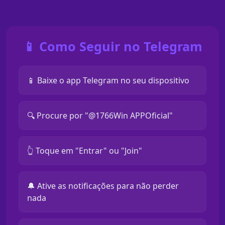
📱 Como Seguir no Telegram
📱 Baixe o app Telegram no seu dispositivo
🔍 Procure por "@1766Win APPOficial"
👆 Toque em "Entrar" ou "Join"
🔔 Ative as notificações para não perder
nada