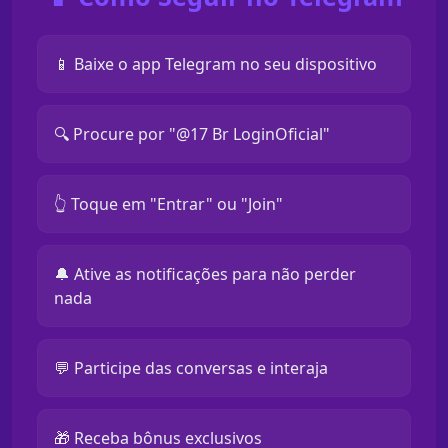
📱 Baixe o app Telegram no seu dispositivo
🔍 Procure por "@17 Br LoginOficial"
👆 Toque em "Entrar" ou "Join"
🔔 Ative as notificações para não perder
nada
💬 Participe das conversas e interaja
🎁 Receba bônus exclusivos