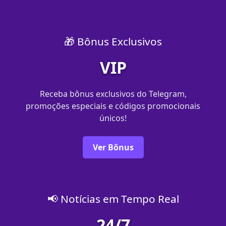
🎁 Bônus Exclusivos
VIP
Receba bônus exclusivos do Telegram,
promoções especiais e códigos promocionais
únicos!
Ver Bônus
📢 Notícias em Tempo Real
24/7