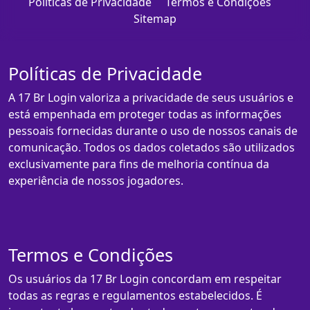
Políticas de Privacidade
Termos e Condições
Sitemap
Políticas de Privacidade
A 17 Br Login valoriza a privacidade de seus usuários e
está empenhada em proteger todas as informações
pessoais fornecidas durante o uso de nossos canais de
comunicação. Todos os dados coletados são utilizados
exclusivamente para fins de melhoria contínua da
experiência de nossos jogadores.
Termos e Condições
Os usuários da 17 Br Login concordam em respeitar
todas as regras e regulamentos estabelecidos. É