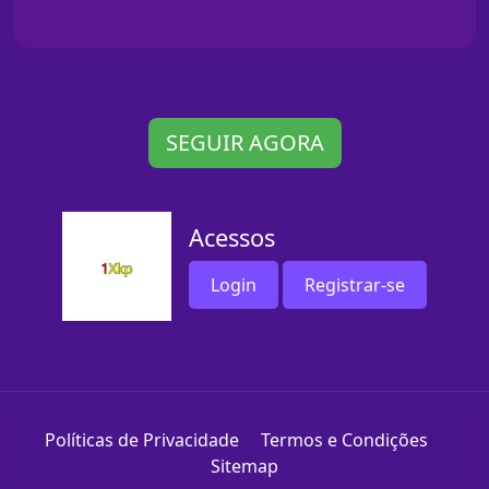
SEGUIR AGORA
Acessos
Login
Registrar-se
Políticas de Privacidade
Termos e Condições
Sitemap