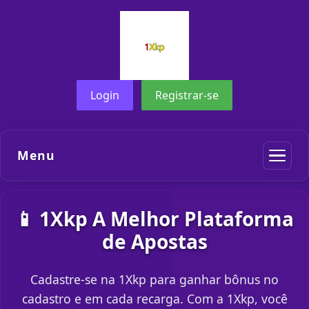
Login
Registrar-se
Menu
📱 1Xkp A Melhor Plataforma
de Apostas
Cadastre-se na 1Xkp para ganhar bônus no
cadastro e em cada recarga. Com a 1Xkp, você