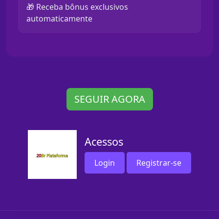
🎁 Receba bônus exclusivos
automaticamente
SEGUIR AGORA
Acessos
Login
Registrar-se