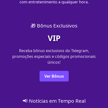
com entretenimento a qualquer hora.
🎁 Bônus Exclusivos
VIP
Receba bônus exclusivos do Telegram,
promoções especiais e códigos promocionais
únicos!
Ver Bônus
📢 Notícias em Tempo Real