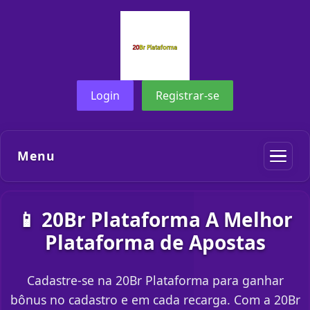
Login
Registrar-se
Menu
📱 20Br Plataforma A Melhor
Plataforma de Apostas
Cadastre-se na 20Br Plataforma para ganhar
bônus no cadastro e em cada recarga. Com a 20Br