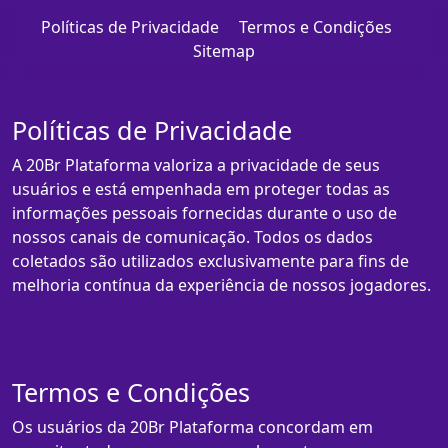
Políticas de Privacidade
Termos e Condições
Sitemap
Políticas de Privacidade
A 20Br Plataforma valoriza a privacidade de seus
usuários e está empenhada em proteger todas as
informações pessoais fornecidas durante o uso de
nossos canais de comunicação. Todos os dados
coletados são utilizados exclusivamente para fins de
melhoria contínua da experiência de nossos jogadores.
Termos e Condições
Os usuários da 20Br Plataforma concordam em