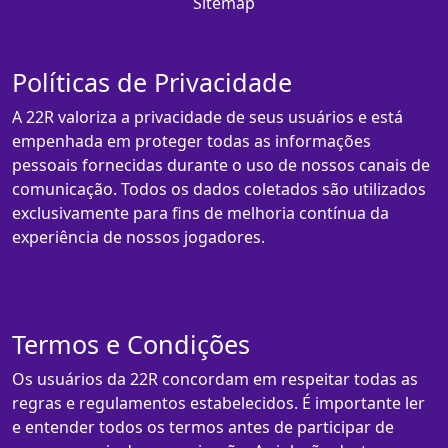
Sitemap
Políticas de Privacidade
A 22R valoriza a privacidade de seus usuários e está
empenhada em proteger todas as informações
pessoais fornecidas durante o uso de nossos canais de
comunicação. Todos os dados coletados são utilizados
exclusivamente para fins de melhoria contínua da
experiência de nossos jogadores.
Termos e Condições
Os usuários da 22R concordam em respeitar todas as
regras e regulamentos estabelecidos. É importante ler
e entender todos os termos antes de participar de