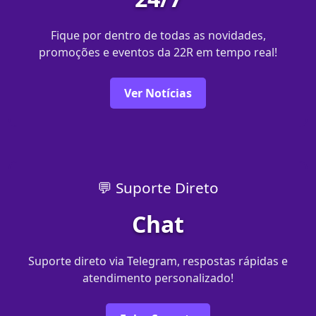
Fique por dentro de todas as novidades,
promoções e eventos da 22R em tempo real!
Ver Notícias
💬 Suporte Direto
Chat
Suporte direto via Telegram, respostas rápidas e
atendimento personalizado!