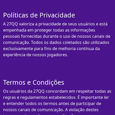
Políticas de Privacidade
A 27QQ valoriza a privacidade de seus usuários e está
empenhada em proteger todas as informações
pessoais fornecidas durante o uso de nossos canais de
comunicação. Todos os dados coletados são utilizados
exclusivamente para fins de melhoria contínua da
experiência de nossos jogadores.
Termos e Condições
Os usuários da 27QQ concordam em respeitar todas as
regras e regulamentos estabelecidos. É importante ler
e entender todos os termos antes de participar de
nossos canais de comunicação. A violação destes