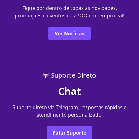
Fique por dentro de todas as novidades,
promoções e eventos da 27QQ em tempo real!
Ver Notícias
💬 Suporte Direto
Chat
Suporte direto via Telegram, respostas rápidas e
atendimento personalizado!
Falar Suporte