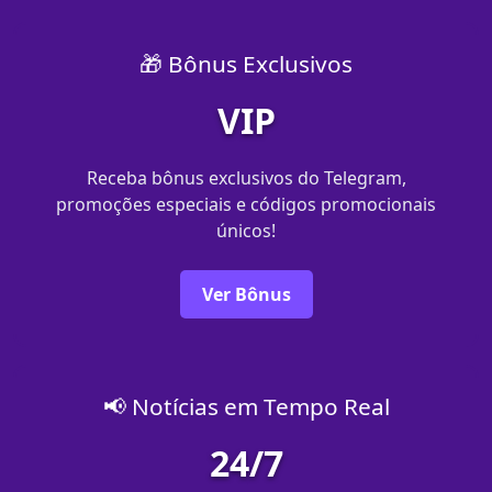
🎁 Bônus Exclusivos
VIP
Receba bônus exclusivos do Telegram,
promoções especiais e códigos promocionais
únicos!
Ver Bônus
📢 Notícias em Tempo Real
24/7