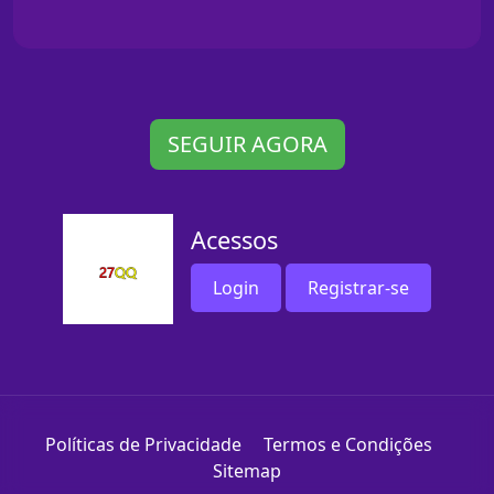
SEGUIR AGORA
Acessos
Login
Registrar-se
Políticas de Privacidade
Termos e Condições
Sitemap