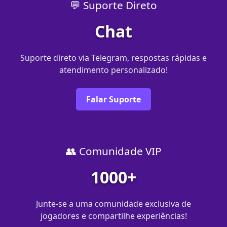
💬 Suporte Direto
Chat
Suporte direto via Telegram, respostas rápidas e
atendimento personalizado!
Falar Suporte
👥 Comunidade VIP
1000+
Junte-se a uma comunidade exclusiva de
jogadores e compartilhe experiências!