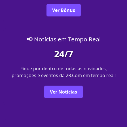
Ver Bônus
📢 Notícias em Tempo Real
24/7
Fique por dentro de todas as novidades,
promoções e eventos da 2R.Com em tempo real!
Ver Notícias