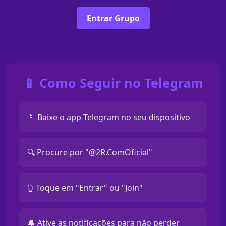
Entrar Grupo
📱 Como Seguir no Telegram
📱 Baixe o app Telegram no seu dispositivo
🔍 Procure por "@2R.ComOficial"
👆 Toque em "Entrar" ou "Join"
🔔 Ative as notificações para não perder