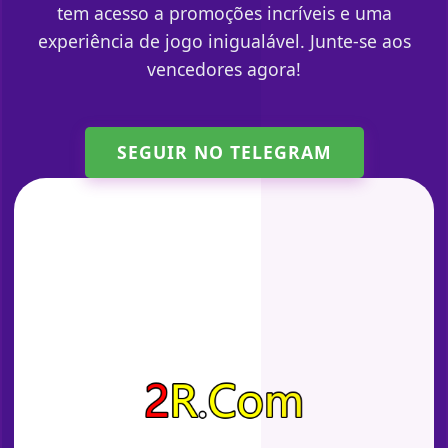
tem acesso a promoções incríveis e uma
experiência de jogo inigualável. Junte-se aos
vencedores agora!
SEGUIR NO TELEGRAM