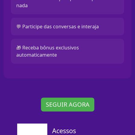
nada
💬 Participe das conversas e interaja
🎁 Receba bônus exclusivos
automaticamente
SEGUIR AGORA
Acessos