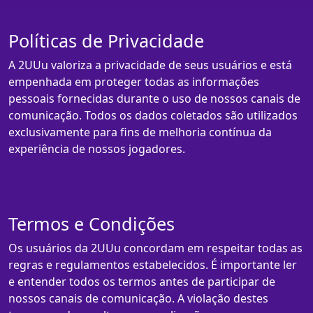
Políticas de Privacidade
A 2UUu valoriza a privacidade de seus usuários e está
empenhada em proteger todas as informações
pessoais fornecidas durante o uso de nossos canais de
comunicação. Todos os dados coletados são utilizados
exclusivamente para fins de melhoria contínua da
experiência de nossos jogadores.
Termos e Condições
Os usuários da 2UUu concordam em respeitar todas as
regras e regulamentos estabelecidos. É importante ler
e entender todos os termos antes de participar de
nossos canais de comunicação. A violação destes