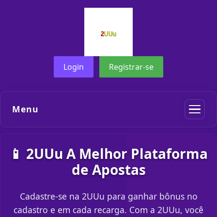
Login
Registrar-se
Menu
📱 2UUu A Melhor Plataforma
de Apostas
Cadastre-se na 2UUu para ganhar bônus no
cadastro e em cada recarga. Com a 2UUu, você