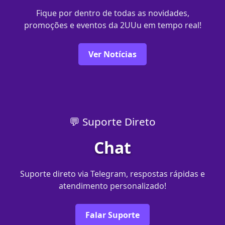
Fique por dentro de todas as novidades,
promoções e eventos da 2UUu em tempo real!
Ver Notícias
💬 Suporte Direto
Chat
Suporte direto via Telegram, respostas rápidas e
atendimento personalizado!
Falar Suporte