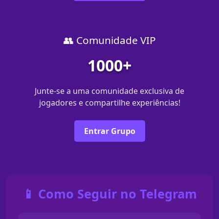
👥 Comunidade VIP
1000+
Junte-se a uma comunidade exclusiva de
jogadores e compartilhe experiências!
Entrar Grupo
📱 Como Seguir no Telegram