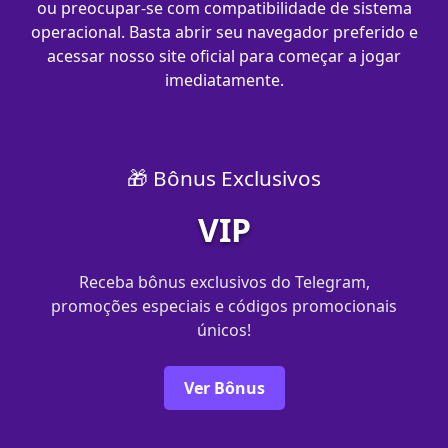
ou preocupar-se com compatibilidade de sistema
operacional. Basta abrir seu navegador preferido e
acessar nosso site oficial para começar a jogar
imediatamente.
🎁 Bônus Exclusivos
VIP
Receba bônus exclusivos do Telegram,
promoções especiais e códigos promocionais
únicos!
Ver Bônus