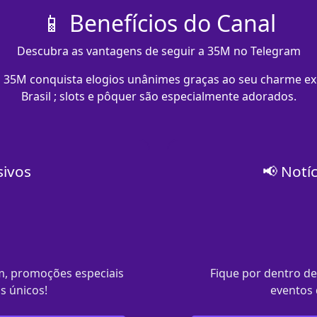
📱 Benefícios do Canal
Descubra as vantagens de seguir a 35M no Telegram
 35M conquista elogios unânimes graças ao seu charme exc
Brasil ; slots e pôquer são especialmente adorados.
sivos
📢 Notí
m, promoções especiais
Fique por dentro d
s únicos!
eventos 