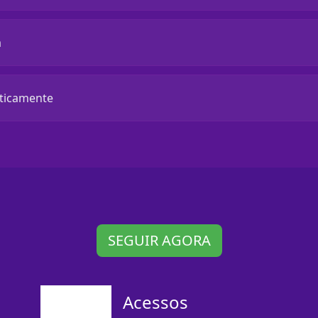
a
aticamente
SEGUIR AGORA
Acessos