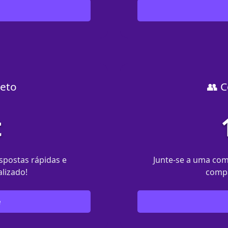
reto
👥 
t
espostas rápidas e
Junte-se a uma com
lizado!
compa
e