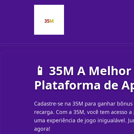
📱 35M A Melhor
Plataforma de A
Cadastre-se na 35M para ganhar bônus 
recarga. Com a 35M, você tem acesso a 
uma experiência de jogo inigualável. J
agora!