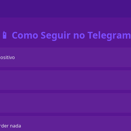
📱 Como Seguir no Telegram
ositivo
erder nada