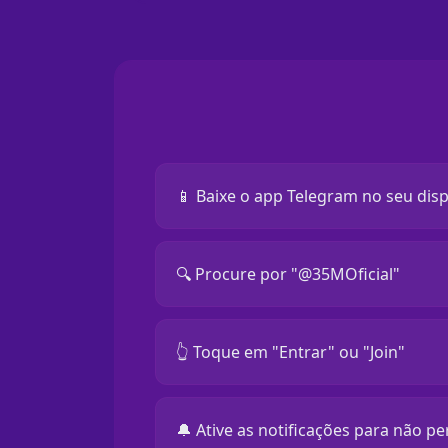
📱 Baixe o app Telegram no seu disp
🔍 Procure por "@35MOficial"
👆 Toque em "Entrar" ou "Join"
🔔 Ative as notificações para não p