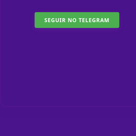
SEGUIR NO TELEGRAM