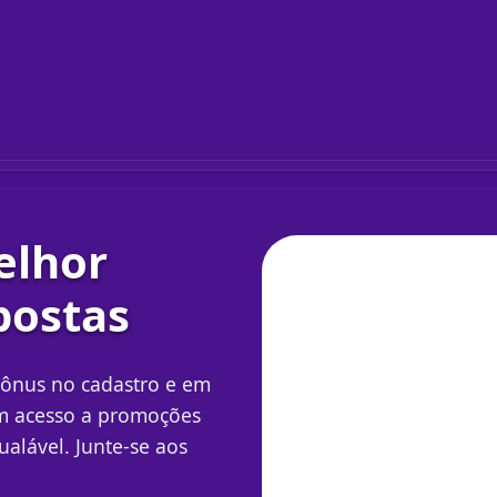
elhor
postas
bônus no cadastro e em
em acesso a promoções
ualável. Junte-se aos