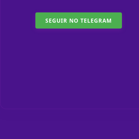
SEGUIR NO TELEGRAM