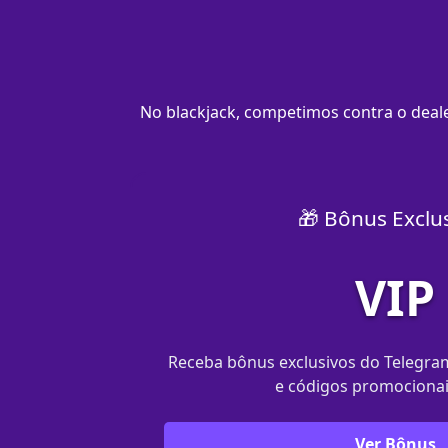
No blackjack, competimos contra o deale
🎁 Bônus Exclu
VIP
Receba bônus exclusivos do Telegra
e códigos promocionai
Ver Bônus