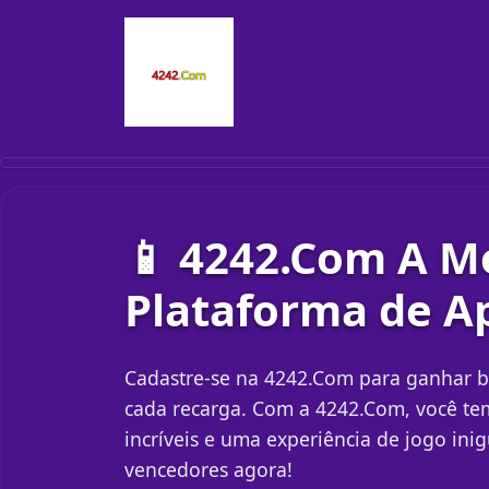
📱 4242.Com A M
Plataforma de A
Cadastre-se na 4242.Com para ganhar 
cada recarga. Com a 4242.Com, você t
incríveis e uma experiência de jogo inig
vencedores agora!