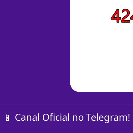
📱 Canal Oficial no Telegram!