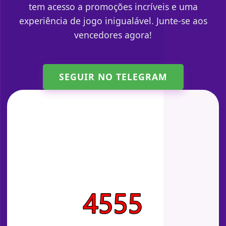
tem acesso a promoções incríveis e uma
experiência de jogo inigualável. Junte-se aos
vencedores agora!
SEGUIR NO TELEGRAM