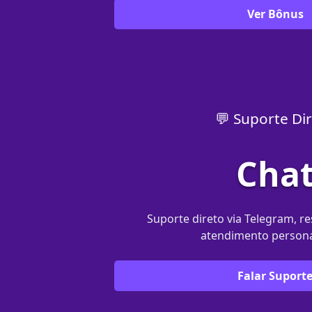
Ver Bônus
💬 Suporte Di
Cha
Suporte direto via Telegram, r
atendimento persona
Falar Suport