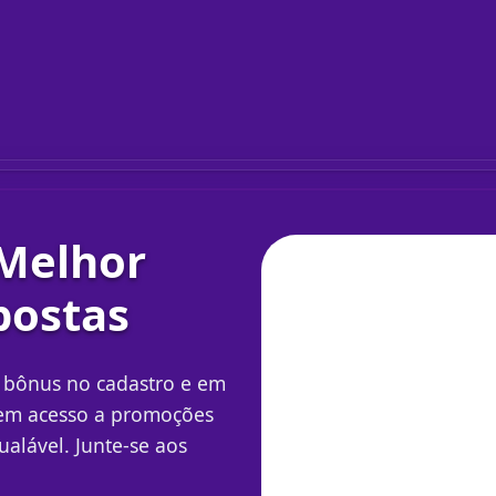
 Melhor
postas
 bônus no cadastro e em
tem acesso a promoções
ualável. Junte-se aos