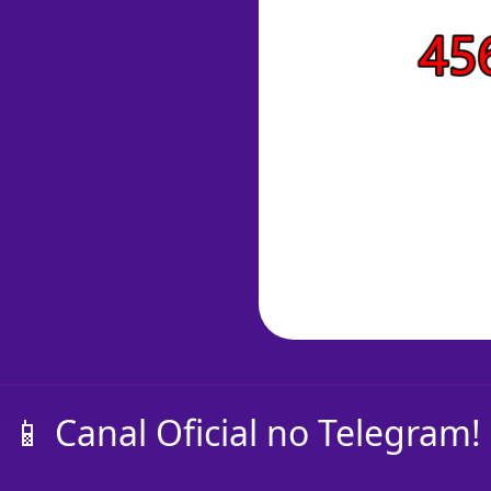
📱 Canal Oficial no Telegram!