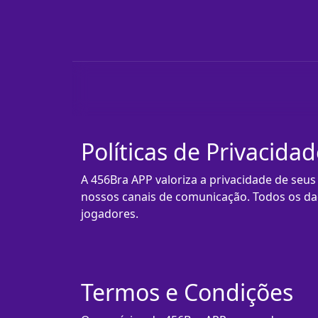
Políticas de Privacida
A 456Bra APP valoriza a privacidade de seu
nossos canais de comunicação. Todos os dad
jogadores.
Termos e Condições