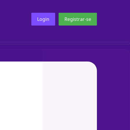
Login
Registrar-se