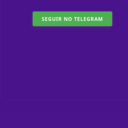
SEGUIR NO TELEGRAM