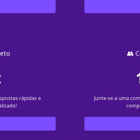
reto
👥 
t
espostas rápidas e
Junte-se a uma com
lizado!
compa
e