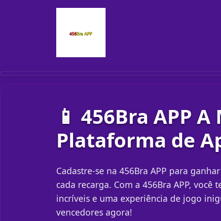
📱 456Bra APP A
Plataforma de A
Cadastre-se na 456Bra APP para ganhar
cada recarga. Com a 456Bra APP, você 
incríveis e uma experiência de jogo inig
vencedores agora!