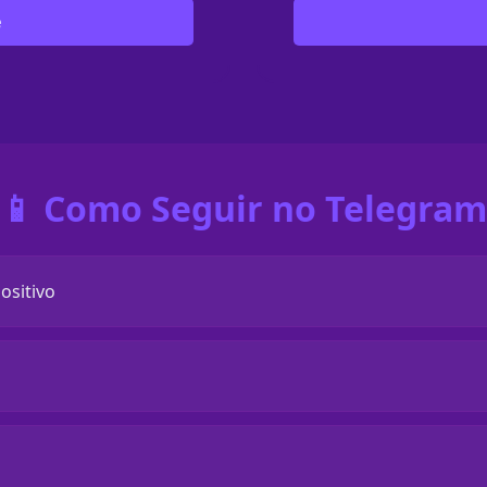
e
📱 Como Seguir no Telegram
ositivo