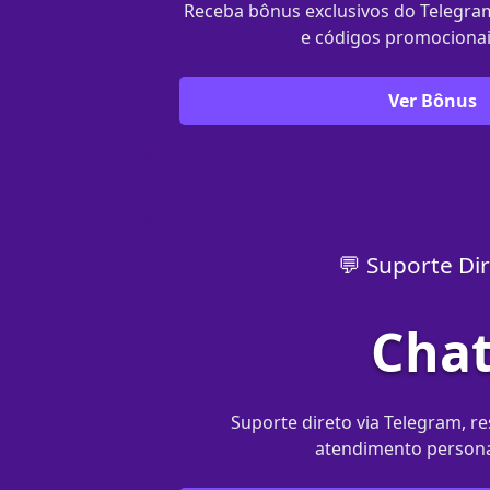
Receba bônus exclusivos do Telegra
e códigos promocionai
Ver Bônus
💬 Suporte Di
Cha
Suporte direto via Telegram, r
atendimento persona