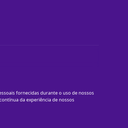
essoais fornecidas durante o uso de nossos
 contínua da experiência de nossos