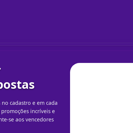
r
postas
 no cadastro e em cada
 promoções incríveis e
unte-se aos vencedores