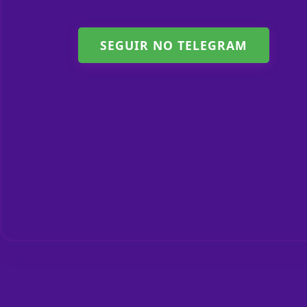
SEGUIR NO TELEGRAM