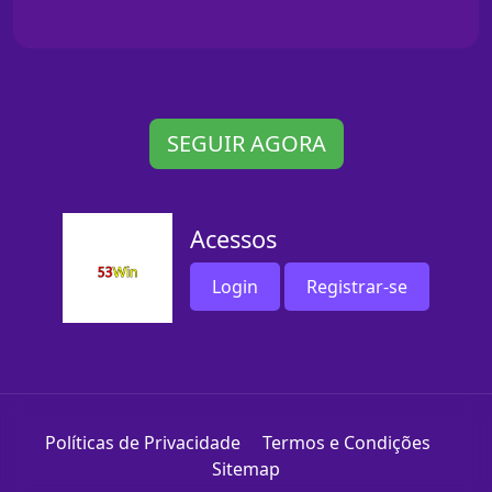
SEGUIR AGORA
Acessos
Login
Registrar-se
Políticas de Privacidade
Termos e Condições
Sitemap