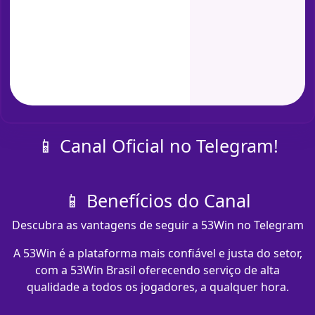
📱 Canal Oficial no Telegram!
📱 Benefícios do Canal
Descubra as vantagens de seguir a 53Win no Telegram
A 53Win é a plataforma mais confiável e justa do setor,
com a 53Win Brasil oferecendo serviço de alta
qualidade a todos os jogadores, a qualquer hora.