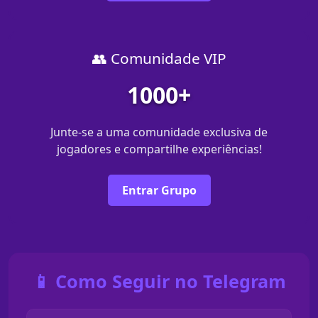
👥 Comunidade VIP
1000+
Junte-se a uma comunidade exclusiva de
jogadores e compartilhe experiências!
Entrar Grupo
📱 Como Seguir no Telegram