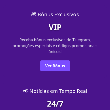
🎁 Bônus Exclusivos
VIP
Receba bônus exclusivos do Telegram,
promoções especiais e códigos promocionais
únicos!
Ver Bônus
📢 Notícias em Tempo Real
24/7