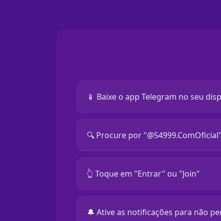
📱 Baixe o app Telegram no seu disp
🔍 Procure por "@54999.ComOficial
👆 Toque em "Entrar" ou "Join"
🔔 Ative as notificações para não p