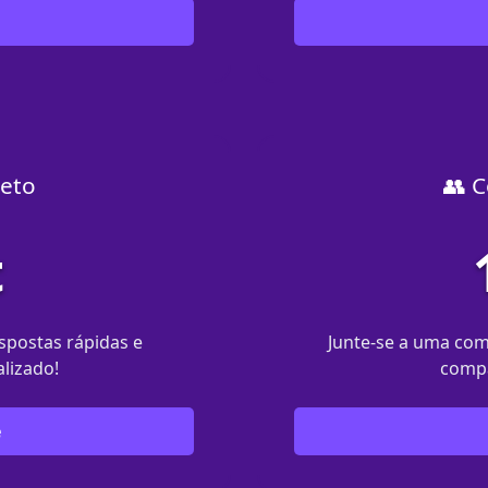
reto
👥 
t
espostas rápidas e
Junte-se a uma com
lizado!
compa
e