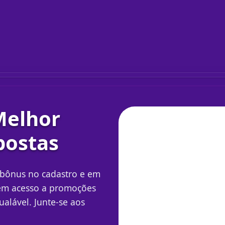
Melhor
postas
 bônus no cadastro e em
tem acesso a promoções
ualável. Junte-se aos