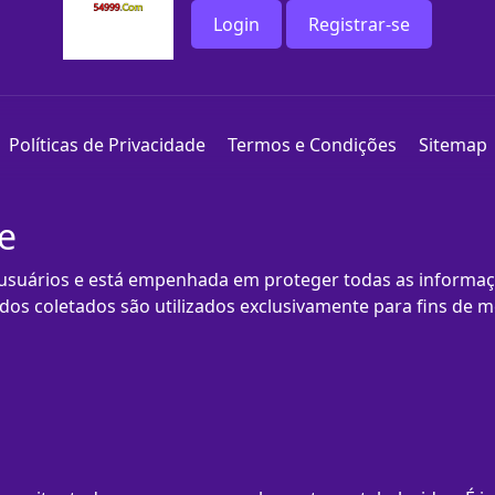
Login
Registrar-se
Políticas de Privacidade
Termos e Condições
Sitemap
de
s usuários e está empenhada em proteger todas as informaç
os coletados são utilizados exclusivamente para fins de m