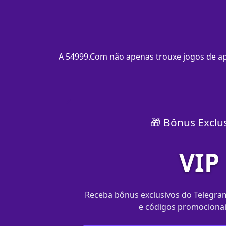
A 54999.Com não apenas trouxe jogos de a
🎁 Bônus Exclu
VIP
Receba bônus exclusivos do Telegra
e códigos promocionai