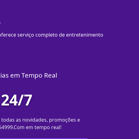
m
ferece serviço completo de entretenimento
cias em Tempo Real
24/7
e todas as novidades, promoções e
54999.Com em tempo real!