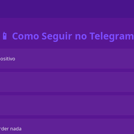
📱 Como Seguir no Telegram
ositivo
erder nada