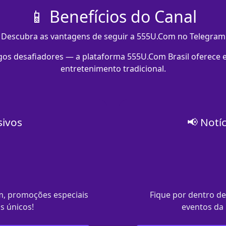
📱 Benefícios do Canal
Descubra as vantagens de seguir a 555U.Com no Telegram
s desafiadores — a plataforma 555U.Com Brasil oferece ex
entretenimento tradicional.
sivos
📢 Notí
m, promoções especiais
Fique por dentro d
s únicos!
eventos da