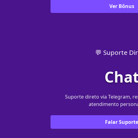
Ver Bônus
💬 Suporte Di
Cha
Suporte direto via Telegram, r
atendimento persona
Falar Suport