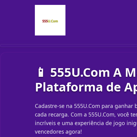
📱 555U.Com A M
Plataforma de A
Cadastre-se na 555U.Com para ganhar 
cada recarga. Com a 555U.Com, você t
incríveis e uma experiência de jogo inig
vencedores agora!