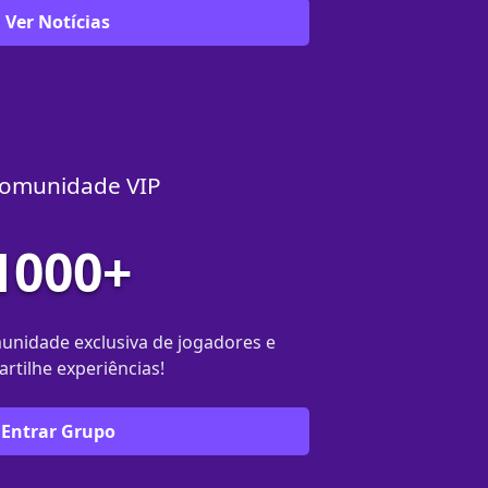
Ver Notícias
Comunidade VIP
1000+
unidade exclusiva de jogadores e
rtilhe experiências!
Entrar Grupo