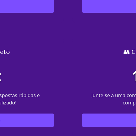
reto
👥 
t
espostas rápidas e
Junte-se a uma com
lizado!
compa
e