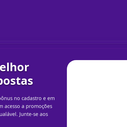
elhor
postas
bônus no cadastro e em
em acesso a promoções
ualável. Junte-se aos