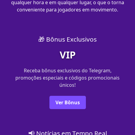
qualquer hora e em qualquer lugar, o que o torna
conveniente para jogadores em movimento.
🎁 Bônus Exclusivos
VIP
Receba bônus exclusivos do Telegram,
promoções especiais e códigos promocionais
únicos!
Ver Bônus
📢 Notícias em Tempo Real