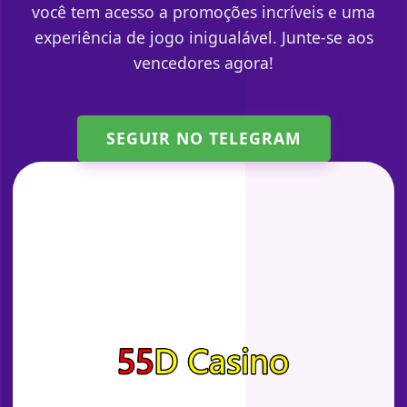
você tem acesso a promoções incríveis e uma
experiência de jogo inigualável. Junte-se aos
vencedores agora!
SEGUIR NO TELEGRAM