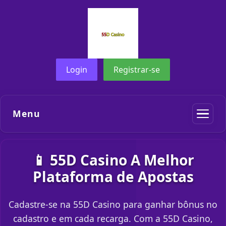
Login
Registrar-se
Menu
📱 55D Casino A Melhor
Plataforma de Apostas
Cadastre-se na 55D Casino para ganhar bônus no
cadastro e em cada recarga. Com a 55D Casino,