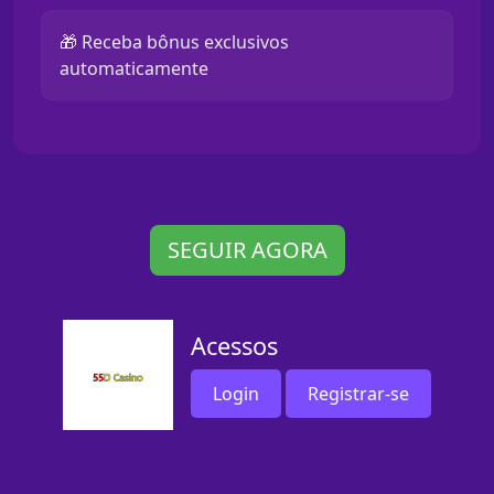
🎁 Receba bônus exclusivos
automaticamente
SEGUIR AGORA
Acessos
Login
Registrar-se