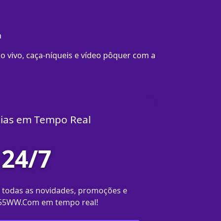
m
o vivo, caça-níqueis e vídeo pôquer com a
cias em Tempo Real
24/7
e todas as novidades, promoções e
 55WW.Com em tempo real!