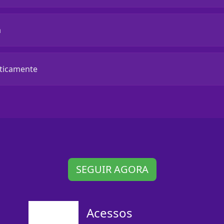
a
aticamente
SEGUIR AGORA
Acessos