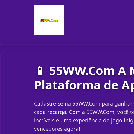
📱 55WW.Com A 
Plataforma de A
Cadastre-se na 55WW.Com para ganhar 
cada recarga. Com a 55WW.Com, você t
incríveis e uma experiência de jogo inig
vencedores agora!