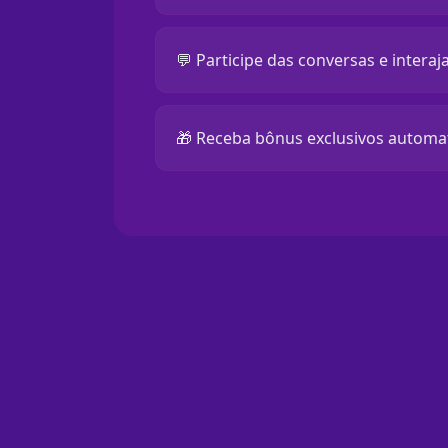
💬 Participe das conversas e interaj
🎁 Receba bônus exclusivos autom