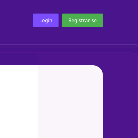
Login
Registrar-se