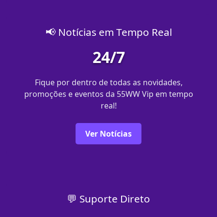
📢 Notícias em Tempo Real
24/7
Fique por dentro de todas as novidades,
promoções e eventos da 55WW Vip em tempo
real!
Ver Notícias
💬 Suporte Direto