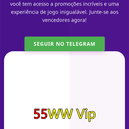
você tem acesso a promoções incríveis e uma
experiência de jogo inigualável. Junte-se aos
vencedores agora!
SEGUIR NO TELEGRAM