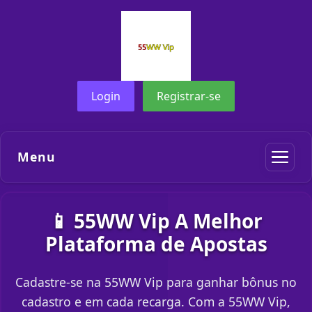
Login
Registrar-se
Menu
📱 55WW Vip A Melhor
Plataforma de Apostas
Cadastre-se na 55WW Vip para ganhar bônus no
cadastro e em cada recarga. Com a 55WW Vip,