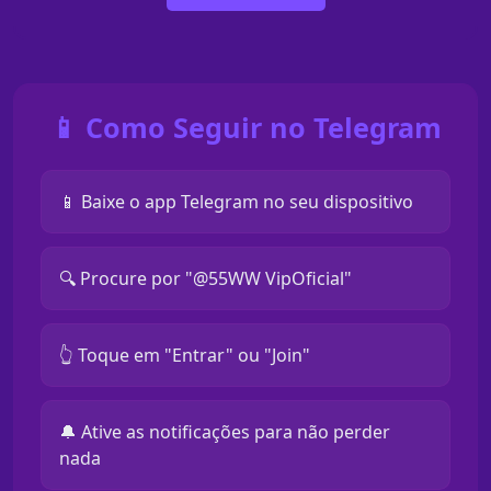
📱 Como Seguir no Telegram
📱 Baixe o app Telegram no seu dispositivo
🔍 Procure por "@55WW VipOficial"
👆 Toque em "Entrar" ou "Join"
🔔 Ative as notificações para não perder
nada