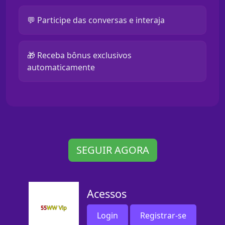
💬 Participe das conversas e interaja
🎁 Receba bônus exclusivos
automaticamente
SEGUIR AGORA
Acessos
Login
Registrar-se