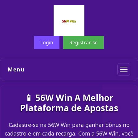
Login
Registrar-se
Menu
📱 56W Win A Melhor
Plataforma de Apostas
Cadastre-se na 56W Win para ganhar bônus no
cadastro e em cada recarga. Com a 56W Win, você