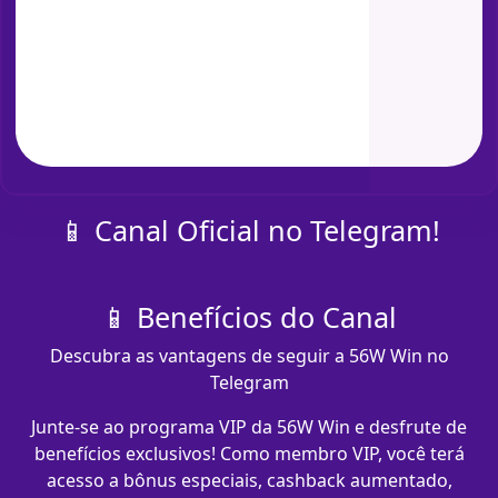
📱 Canal Oficial no Telegram!
📱 Benefícios do Canal
Descubra as vantagens de seguir a 56W Win no
Telegram
Junte-se ao programa VIP da 56W Win e desfrute de
benefícios exclusivos! Como membro VIP, você terá
acesso a bônus especiais, cashback aumentado,