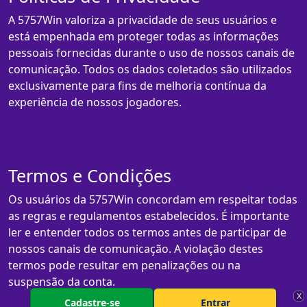
A 5757Win valoriza a privacidade de seus usuários e
está empenhada em proteger todas as informações
pessoais fornecidas durante o uso de nossos canais de
comunicação. Todos os dados coletados são utilizados
exclusivamente para fins de melhoria contínua da
experiência de nossos jogadores.
Termos e Condições
Os usuários da 5757Win concordam em respeitar todas
as regras e regulamentos estabelecidos. É importante
ler e entender todos os termos antes de participar de
nossos canais de comunicação. A violação destes
termos pode resultar em penalizações ou na
suspensão da conta.
X
Cadastre-se
Entrar