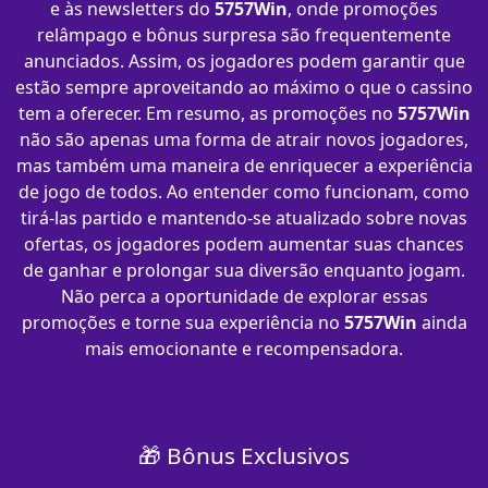
e às newsletters do
5757Win
, onde promoções
relâmpago e bônus surpresa são frequentemente
anunciados. Assim, os jogadores podem garantir que
estão sempre aproveitando ao máximo o que o cassino
tem a oferecer. Em resumo, as promoções no
5757Win
não são apenas uma forma de atrair novos jogadores,
mas também uma maneira de enriquecer a experiência
de jogo de todos. Ao entender como funcionam, como
tirá-las partido e mantendo-se atualizado sobre novas
ofertas, os jogadores podem aumentar suas chances
de ganhar e prolongar sua diversão enquanto jogam.
Não perca a oportunidade de explorar essas
promoções e torne sua experiência no
5757Win
ainda
mais emocionante e recompensadora.
🎁 Bônus Exclusivos