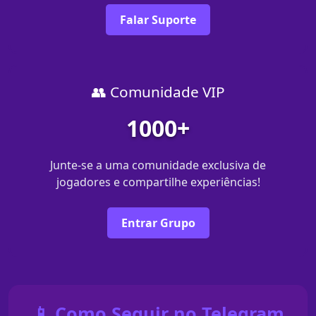
Falar Suporte
👥 Comunidade VIP
1000+
Junte-se a uma comunidade exclusiva de
jogadores e compartilhe experiências!
Entrar Grupo
📱 Como Seguir no Telegram