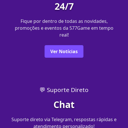
24/7
Fique por dentro de todas as novidades,
promoções e eventos da 577Game em tempo
real!
Ver Notícias
💬 Suporte Direto
Chat
Suporte direto via Telegram, respostas rápidas e
atendimento personalizado!