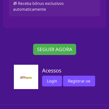
🎁 Receba bônus exclusivos
automaticamente
SEGUIR AGORA
Acessos
Login
Registrar-se