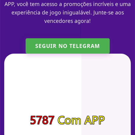
APP, você tem acesso a promoções incríveis e uma
experiência de jogo inigualável. Junte-se aos
vencedores agora!
SEGUIR NO TELEGRAM