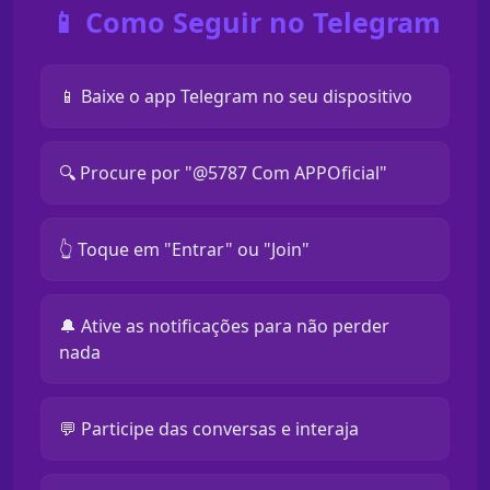
📱 Como Seguir no Telegram
📱 Baixe o app Telegram no seu dispositivo
🔍 Procure por "@5787 Com APPOficial"
👆 Toque em "Entrar" ou "Join"
🔔 Ative as notificações para não perder
nada
💬 Participe das conversas e interaja