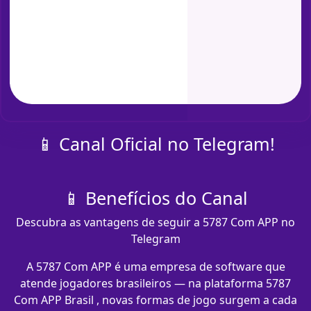
📱 Canal Oficial no Telegram!
📱 Benefícios do Canal
Descubra as vantagens de seguir a 5787 Com APP no
Telegram
A 5787 Com APP é uma empresa de software que
atende jogadores brasileiros — na plataforma 5787
Com APP Brasil , novas formas de jogo surgem a cada