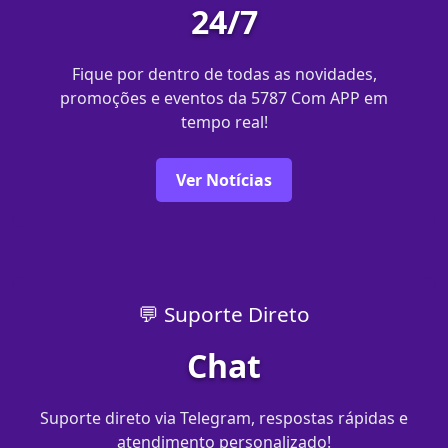
24/7
Fique por dentro de todas as novidades,
promoções e eventos da 5787 Com APP em
tempo real!
Ver Notícias
💬 Suporte Direto
Chat
Suporte direto via Telegram, respostas rápidas e
atendimento personalizado!