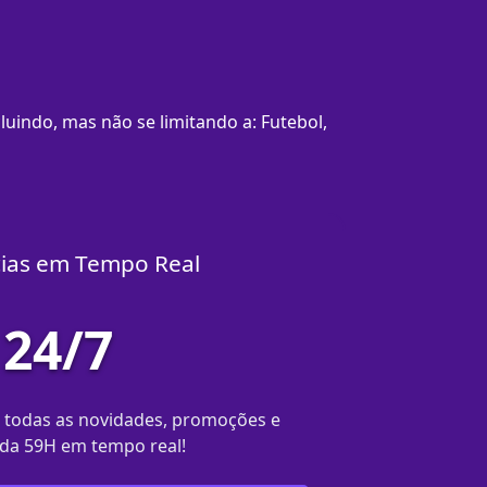
uindo, mas não se limitando a: Futebol,
cias em Tempo Real
24/7
e todas as novidades, promoções e
 da 59H em tempo real!