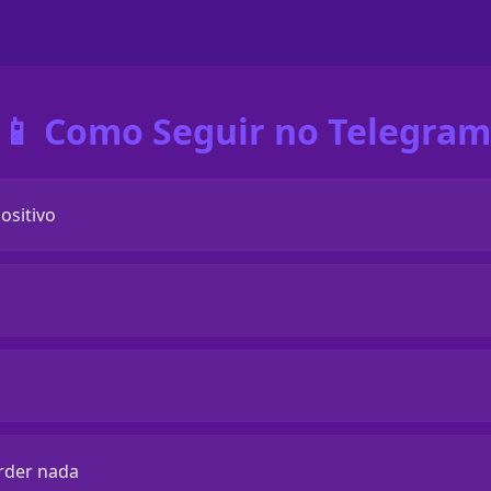
📱 Como Seguir no Telegram
ositivo
erder nada