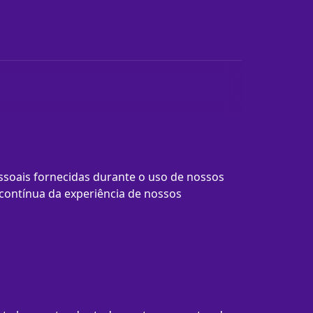
ssoais fornecidas durante o uso de nossos
 contínua da experiência de nossos