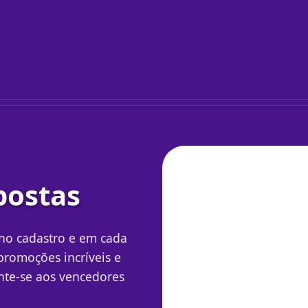
postas
no cadastro e em cada
promoções incríveis e
unte-se aos vencedores