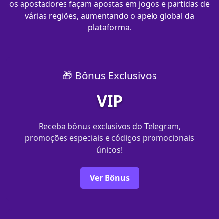
os apostadores façam apostas em jogos e partidas de
várias regiões, aumentando o apelo global da
plataforma.
🎁 Bônus Exclusivos
VIP
Receba bônus exclusivos do Telegram,
promoções especiais e códigos promocionais
únicos!
Ver Bônus