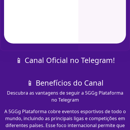
📱 Canal Oficial no Telegram!
📱 Benefícios do Canal
Descubra as vantagens de seguir a 5GGg Plataforma
no Telegram
A 5GGg Plataforma cobre eventos esportivos de todo o
mundo, incluindo as principais ligas e competições em
diferentes países. Esse foco internacional permite que