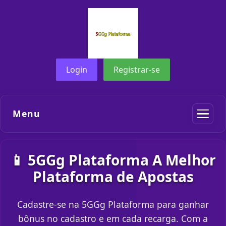
Login
Registrar-se
Menu
📱 5GGg Plataforma A Melhor
Plataforma de Apostas
Cadastre-se na 5GGg Plataforma para ganhar
bônus no cadastro e em cada recarga. Com a