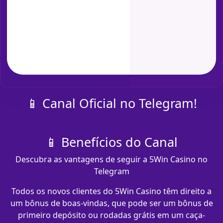
📱 Canal Oficial no Telegram!
📱 Benefícios do Canal
Descubra as vantagens de seguir a 5Win Casino no
Telegram
Todos os novos clientes do 5Win Casino têm direito a
um bônus de boas-vindas, que pode ser um bônus de
primeiro depósito ou rodadas grátis em um caça-