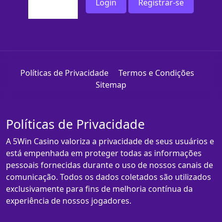
Login
Registrar-se
Políticas de Privacidade
Termos e Condições
Sitemap
Políticas de Privacidade
A 5Win Casino valoriza a privacidade de seus usuários e
está empenhada em proteger todas as informações
pessoais fornecidas durante o uso de nossos canais de
comunicação. Todos os dados coletados são utilizados
exclusivamente para fins de melhoria contínua da
experiência de nossos jogadores.