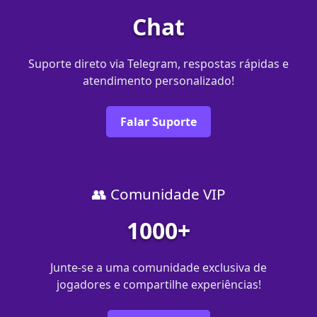
Chat
Suporte direto via Telegram, respostas rápidas e
atendimento personalizado!
Falar Suporte
👥 Comunidade VIP
1000+
Junte-se a uma comunidade exclusiva de
jogadores e compartilhe experiências!