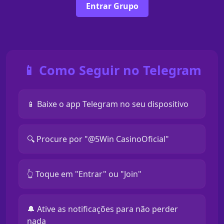
Entrar Grupo
📱 Como Seguir no Telegram
📱 Baixe o app Telegram no seu dispositivo
🔍 Procure por "@5Win CasinoOficial"
👆 Toque em "Entrar" ou "Join"
🔔 Ative as notificações para não perder
nada