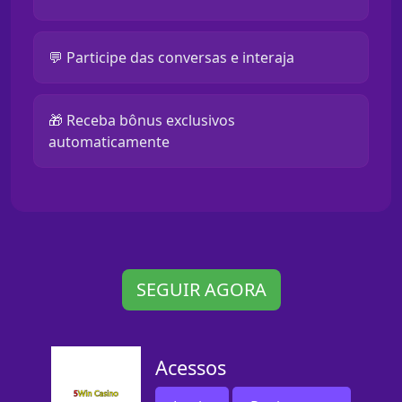
💬 Participe das conversas e interaja
🎁 Receba bônus exclusivos
automaticamente
SEGUIR AGORA
Acessos