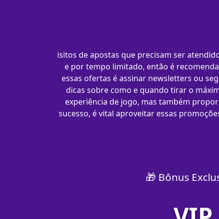
isitos de apostas que precisam ser atendi
e por tempo limitado, então é recomenda
essas ofertas é assinar newsletters ou se
dicas sobre como e quando tirar o máximo 
experiência de jogo, mas também propor
sucesso, é vital aproveitar essas promoçõ
🎁 Bônus Exclu
VIP