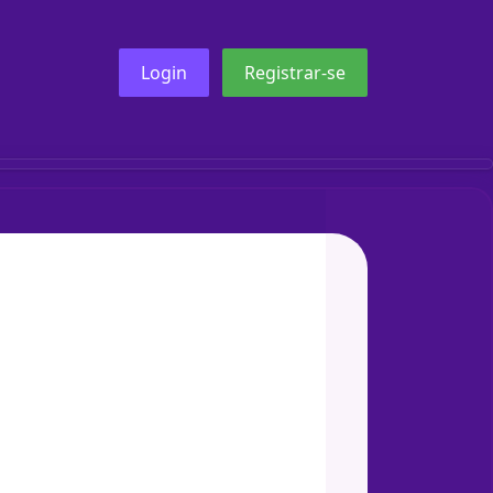
Login
Registrar-se