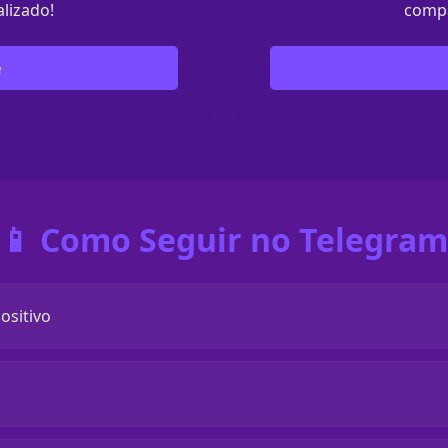
lizado!
compa
e
📱 Como Seguir no Telegram
ositivo