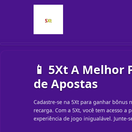
📱 5Xt A Melhor 
de Apostas
Cadastre-se na 5Xt para ganhar bônus 
recarga. Com a 5Xt, você tem acesso a 
experiência de jogo inigualável. Junte-