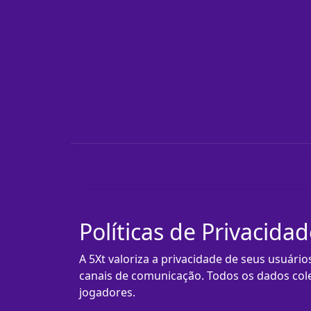
Políticas de Privacida
A 5Xt valoriza a privacidade de seus usuár
canais de comunicação. Todos os dados cole
jogadores.