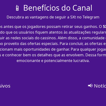
📱 Benefícios do Canal
Descubra as vantagens de seguir a 5Xt no Telegram
dos antes que os jogadores possam retirar seus ganhos. O
5
do que os usuários fiquem atentos às atualizações regula
guir as redes sociais do cassinos. Além disso, a comunida
proveito das ofertas especiais. Para concluir, as ofertas 
cionam mais oportunidades de ganhar. Para qualquer joga
es e conhecer bem os detalhes que as envolvem. Dessa form
emocionante e potencialmente lucrativa.
sivos
📢 Notí