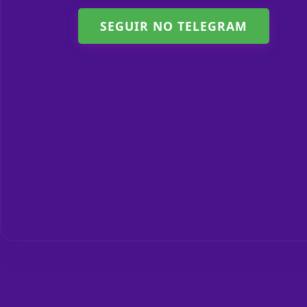
SEGUIR NO TELEGRAM