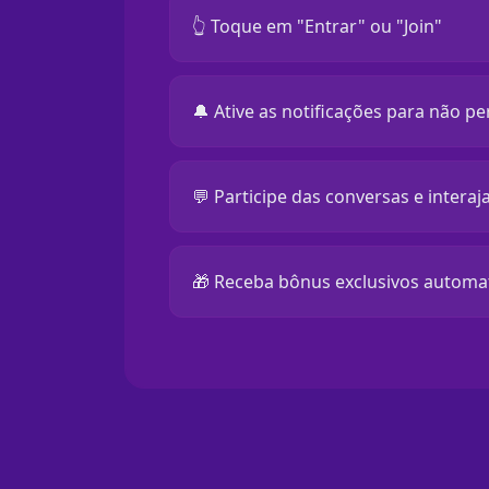
👆 Toque em "Entrar" ou "Join"
🔔 Ative as notificações para não p
💬 Participe das conversas e interaj
🎁 Receba bônus exclusivos autom