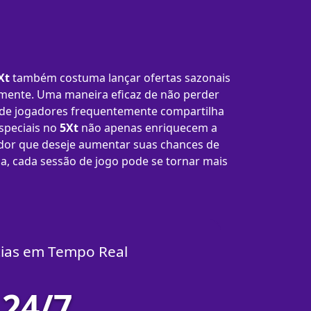
Xt
também costuma lançar ofertas sazonais
rmente. Uma maneira eficaz de não perder
de de jogadores frequentemente compartilha
especiais no
5Xt
não apenas enriquecem a
dor que deseje aumentar suas chances de
a, cada sessão de jogo pode se tornar mais
cias em Tempo Real
24/7