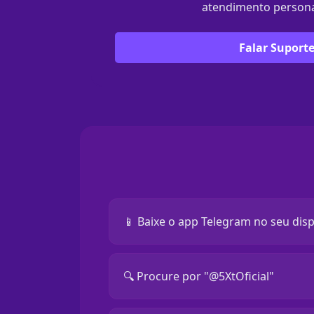
atendimento persona
Falar Suport
📱 Baixe o app Telegram no seu disp
🔍 Procure por "@5XtOficial"