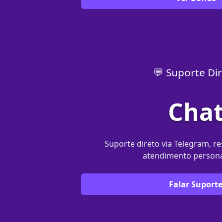
💬 Suporte Di
Cha
Suporte direto via Telegram, r
atendimento persona
Falar Suport