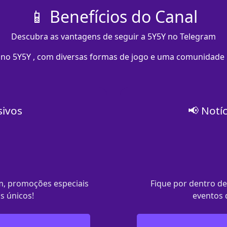
📱 Benefícios do Canal
Descubra as vantagens de seguir a 5Y5Y no Telegram
no 5Y5Y , com diversas formas de jogo e uma comunidade i
sivos
📢 Notí
m, promoções especiais
Fique por dentro d
s únicos!
eventos 