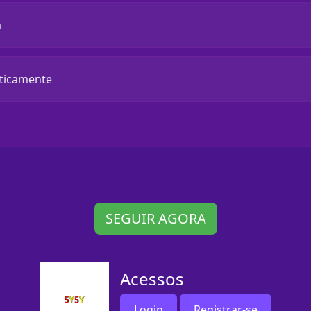
a
aticamente
SEGUIR AGORA
Acessos
Login
Registrar-se