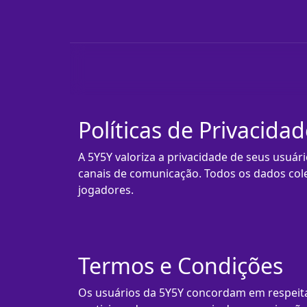
Políticas de Privacida
A 5Y5Y valoriza a privacidade de seus usuá
canais de comunicação. Todos os dados cole
jogadores.
Termos e Condições
Os usuários da 5Y5Y concordam em respeitar