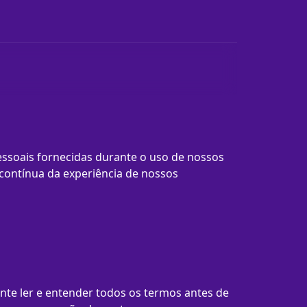
essoais fornecidas durante o uso de nossos
 contínua da experiência de nossos
nte ler e entender todos os termos antes de