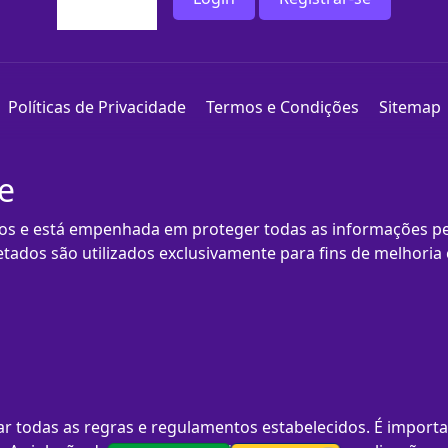
Políticas de Privacidade
Termos e Condições
Sitemap
de
rios e está empenhada em proteger todas as informações p
tados são utilizados exclusivamente para fins de melhoria
 todas as regras e regulamentos estabelecidos. É importa