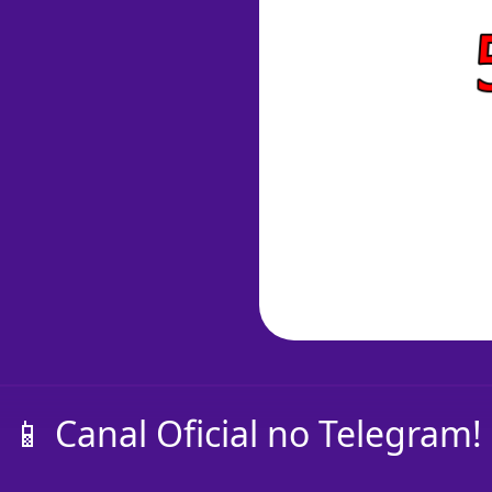
📱 Canal Oficial no Telegram!