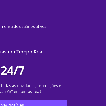
mensa de usuários ativos.
cias em Tempo Real
24/7
e todas as novidades, promoções e
da 5Y5Y em tempo real!
Ver Notícias