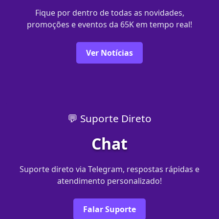
Fique por dentro de todas as novidades,
promoções e eventos da 65K em tempo real!
Ver Notícias
💬 Suporte Direto
Chat
Suporte direto via Telegram, respostas rápidas e
atendimento personalizado!
Falar Suporte