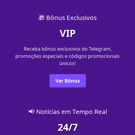
🎁 Bônus Exclusivos
VIP
Receba bônus exclusivos do Telegram,
promoções especiais e códigos promocionais
únicos!
Ver Bônus
📢 Notícias em Tempo Real
24/7