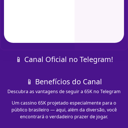
📱 Canal Oficial no Telegram!
📱 Benefícios do Canal
Descubra as vantagens de seguir a 65K no Telegram
Um cassino 65K projetado especialmente para o
público brasileiro — aqui, além da diversão, você
encontrará o verdadeiro prazer de jogar.