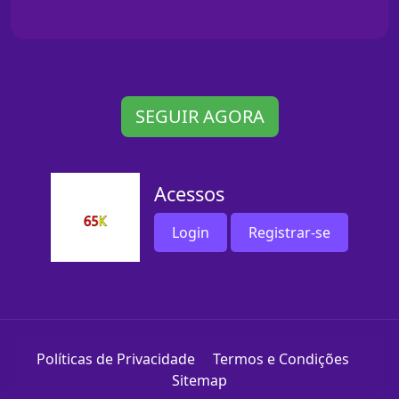
SEGUIR AGORA
Acessos
Login
Registrar-se
Políticas de Privacidade
Termos e Condições
Sitemap