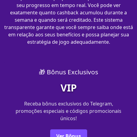
seu progresso em tempo real. Você pode ver
exatamente quanto cashback acumulou durante a
semana e quando será creditado. Este sistema
transparente garante que você sempre saiba onde está
em relação aos seus benefícios e possa planejar sua
estratégia de jogo adequadamente.
🎁 Bônus Exclusivos
VIP
Receba bônus exclusivos do Telegram,
promoções especiais e códigos promocionais
únicos!
Ver Bônus