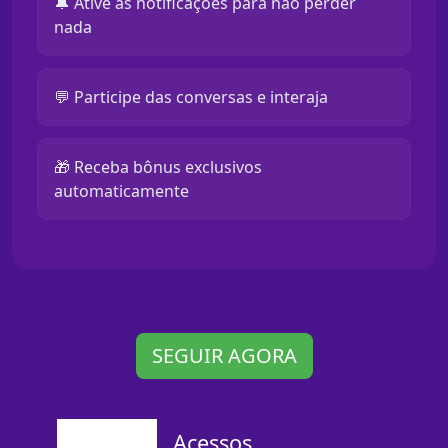
🔔 Ative as notificações para não perder
nada
💬 Participe das conversas e interaja
🎁 Receba bônus exclusivos
automaticamente
SEGUIR AGORA
Acessos