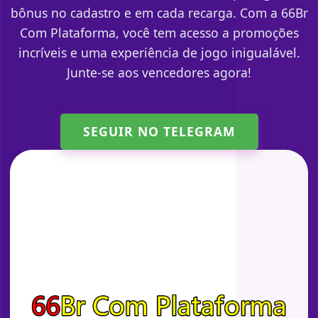
bônus no cadastro e em cada recarga. Com a 66Br
Com Plataforma, você tem acesso a promoções
incríveis e uma experiência de jogo inigualável.
Junte-se aos vencedores agora!
SEGUIR NO TELEGRAM