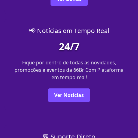
📢 Notícias em Tempo Real
24/7
Fique por dentro de todas as novidades,
promoções e eventos da 66Br Com Plataforma
em tempo real!
Ver Notícias
💬 Suporte Direto