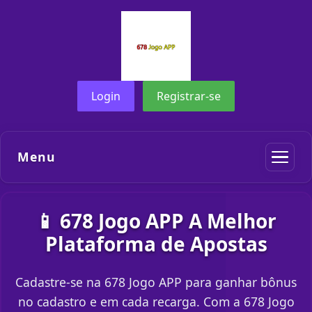
Login
Registrar-se
Menu
📱 678 Jogo APP A Melhor
Plataforma de Apostas
Cadastre-se na 678 Jogo APP para ganhar bônus
no cadastro e em cada recarga. Com a 678 Jogo