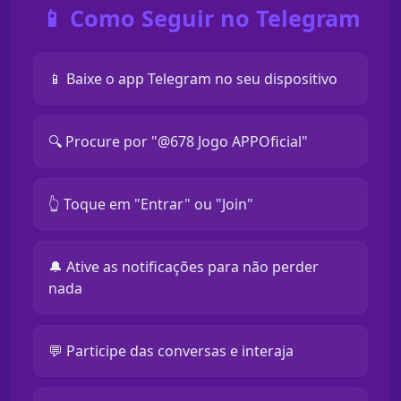
📱 Como Seguir no Telegram
📱 Baixe o app Telegram no seu dispositivo
🔍 Procure por "@678 Jogo APPOficial"
👆 Toque em "Entrar" ou "Join"
🔔 Ative as notificações para não perder
nada
💬 Participe das conversas e interaja