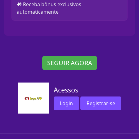
🎁 Receba bônus exclusivos
automaticamente
SEGUIR AGORA
Acessos
Login
Registrar-se