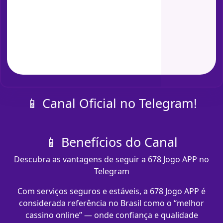
📱 Canal Oficial no Telegram!
📱 Benefícios do Canal
Descubra as vantagens de seguir a 678 Jogo APP no
Telegram
Com serviços seguros e estáveis, a 678 Jogo APP é
considerada referência no Brasil como o “melhor
cassino online” — onde confiança e qualidade