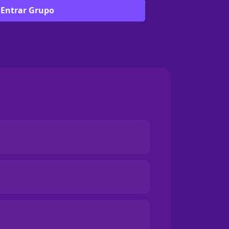
Entrar Grupo