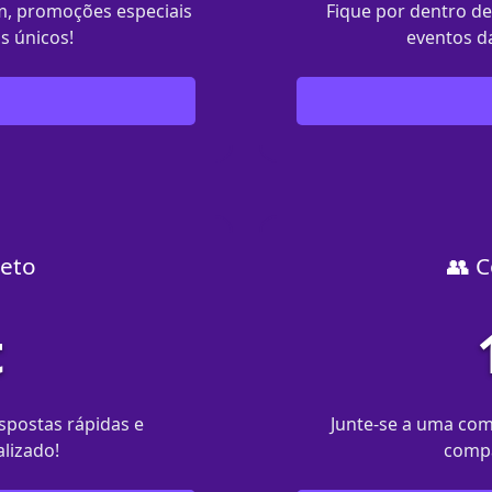
m, promoções especiais
Fique por dentro d
s únicos!
eventos d
reto
👥 
t
espostas rápidas e
Junte-se a uma com
lizado!
compa