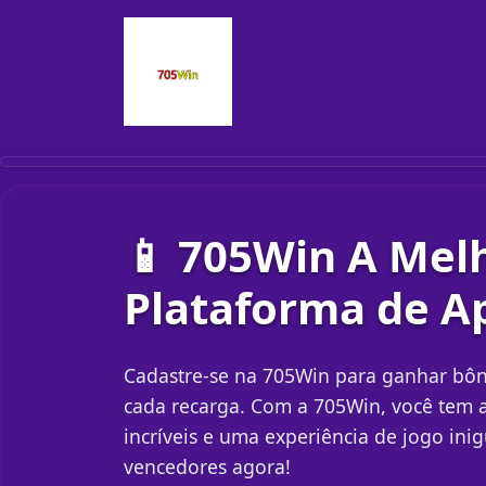
📱 705Win A Mel
Plataforma de A
Cadastre-se na 705Win para ganhar bôn
cada recarga. Com a 705Win, você tem 
incríveis e uma experiência de jogo inig
vencedores agora!