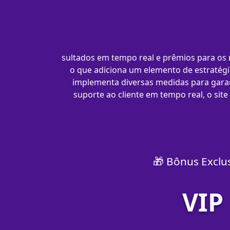
sultados em tempo real e prêmios para os 
o que adiciona um elemento de estratégia
implementa diversas medidas para garan
suporte ao cliente em tempo real, o si
🎁 Bônus Exclu
VIP