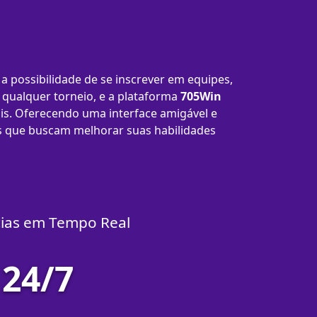
 possibilidade de se inscrever em equipes,
 qualquer torneio, e a plataforma
705Win
is. Oferecendo uma interface amigável e
es que buscam melhorar suas habilidades
cias em Tempo Real
24/7