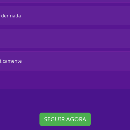
erder nada
a
aticamente
SEGUIR AGORA