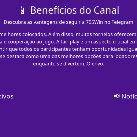
📱 Benefícios do Canal
Descubra as vantagens de seguir a 705Win no Telegram
melhores colocados. Além disso, muitos torneios oferecem a
 e cooperação ao jogo. A fair play é um aspecto crucial em
tir que todos os participantes tenham oportunidades igua
te se destaca como uma das melhores opções para jogador
enquanto se divertem. O envo.
sivos
📢 Notí