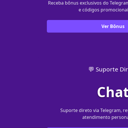
Receba bônus exclusivos do Telegra
e códigos promocionai
Ver Bônus
💬 Suporte Di
Cha
Suporte direto via Telegram, r
atendimento persona