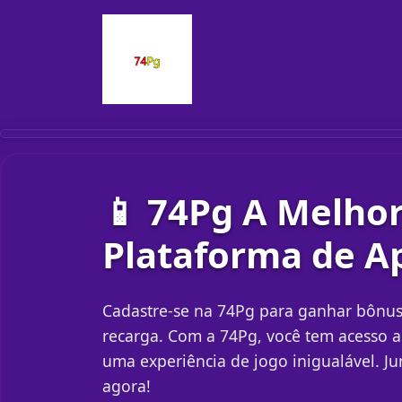
📱 74Pg A Melho
Plataforma de A
Cadastre-se na 74Pg para ganhar bônus
recarga. Com a 74Pg, você tem acesso a
uma experiência de jogo inigualável. J
agora!