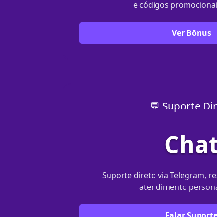
e códigos promocionai
Ver Bônus
💬 Suporte Di
Cha
Suporte direto via Telegram, r
atendimento persona
Falar Suport