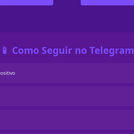
📱 Como Seguir no Telegram
ositivo