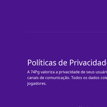
Políticas de Privacida
A 74Pg valoriza a privacidade de seus usuá
canais de comunicação. Todos os dados cole
jogadores.