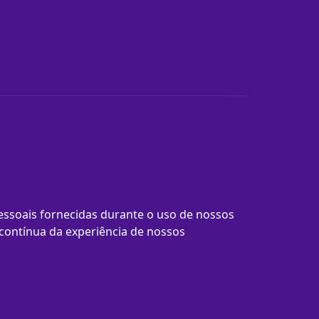
essoais fornecidas durante o uso de nossos
 contínua da experiência de nossos