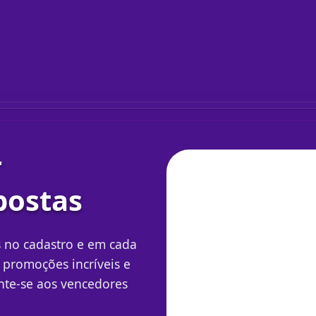
r
postas
 no cadastro e em cada
 promoções incríveis e
unte-se aos vencedores