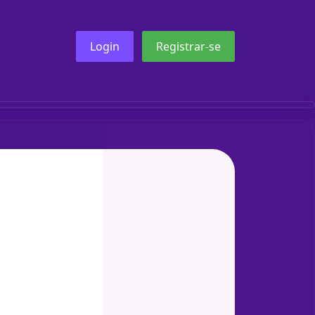
Login
Registrar-se