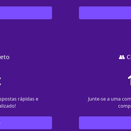
reto
👥 
t
espostas rápidas e
Junte-se a uma com
lizado!
compa
e