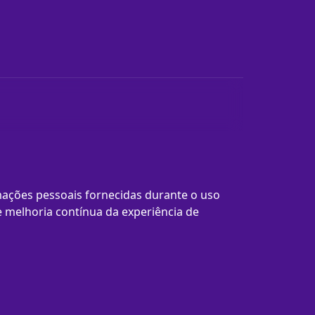
mações pessoais fornecidas durante o uso
e melhoria contínua da experiência de