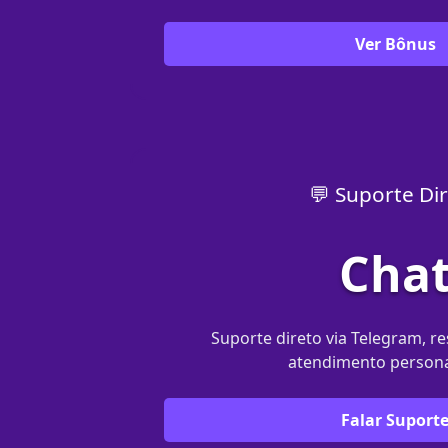
Ver Bônus
💬 Suporte Di
Cha
Suporte direto via Telegram, r
atendimento persona
Falar Suport