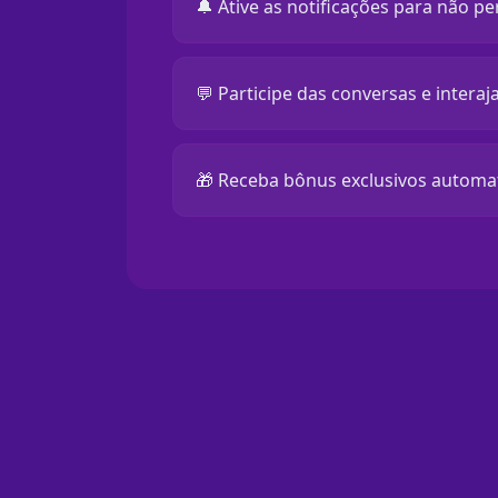
🔔 Ative as notificações para não p
💬 Participe das conversas e interaj
🎁 Receba bônus exclusivos autom