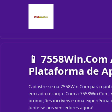
📱 7558Win.Com 
Plataforma de A
Cadastre-se na 7558Win.Com para ganh
em cada recarga. Com a 7558Win.Com, 
promoções incríveis e uma experiência d
Junte-se aos vencedores agora!