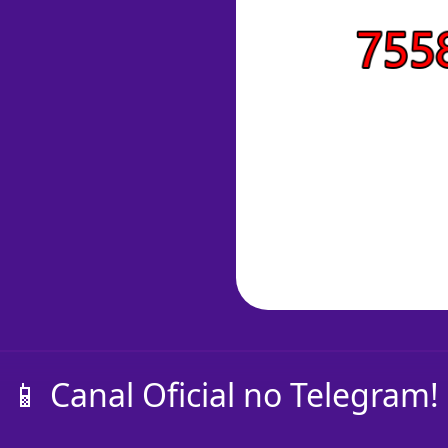
📱 Canal Oficial no Telegram!