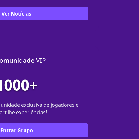
Ver Notícias
Comunidade VIP
1000+
unidade exclusiva de jogadores e
rtilhe experiências!
Entrar Grupo