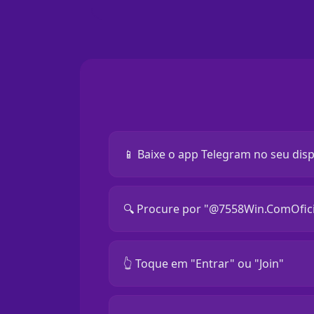
📱 Baixe o app Telegram no seu disp
🔍 Procure por "@7558Win.ComOfici
👆 Toque em "Entrar" ou "Join"