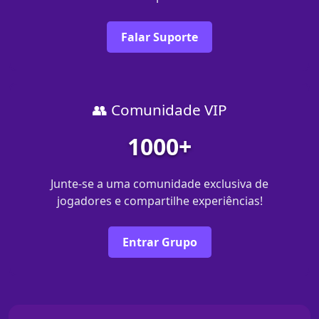
Falar Suporte
👥 Comunidade VIP
1000+
Junte-se a uma comunidade exclusiva de
jogadores e compartilhe experiências!
Entrar Grupo