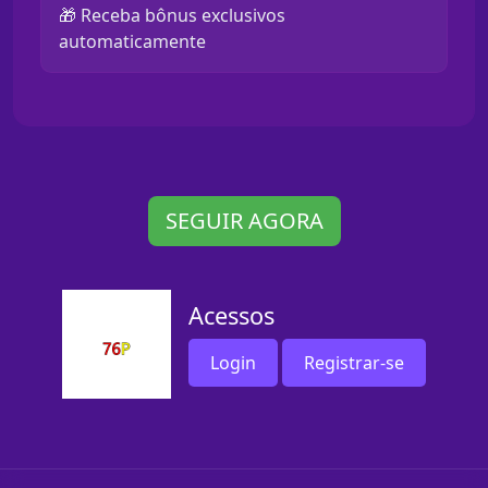
🎁 Receba bônus exclusivos
automaticamente
SEGUIR AGORA
Acessos
Login
Registrar-se