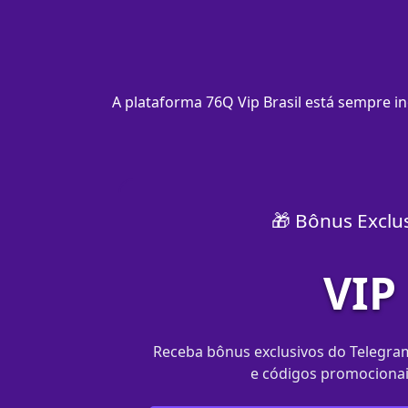
A plataforma 76Q Vip Brasil está sempre 
🎁 Bônus Exclu
VIP
Receba bônus exclusivos do Telegra
e códigos promocionai