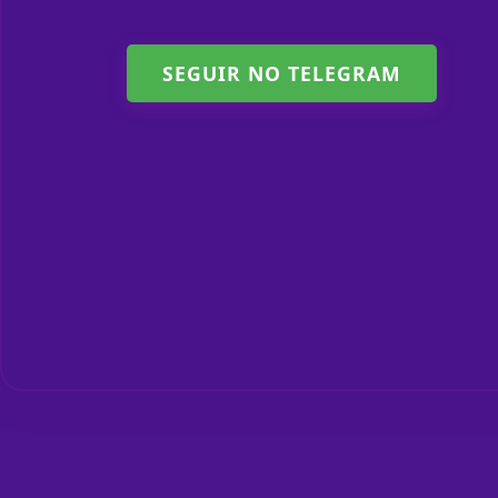
SEGUIR NO TELEGRAM