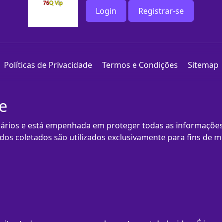
Login
Registrar-se
Políticas de Privacidade
Termos e Condições
Sitemap
de
suários e está empenhada em proteger todas as informações
os coletados são utilizados exclusivamente para fins de m