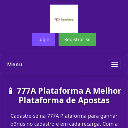
Login
Registrar-se
Menu
📱 777A Plataforma A Melhor
Plataforma de Apostas
Cadastre-se na 777A Plataforma para ganhar
bônus no cadastro e em cada recarga. Com a