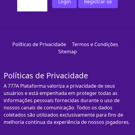
Login
Registrar-se
Políticas de Privacidade
Termos e Condições
Sitemap
Políticas de Privacidade
A 777A Plataforma valoriza a privacidade de seus
usuários e está empenhada em proteger todas as
informações pessoais fornecidas durante o uso de
nossos canais de comunicação. Todos os dados
coletados são utilizados exclusivamente para fins de
melhoria contínua da experiência de nossos jogadores.