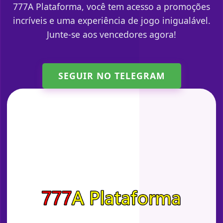
777A Plataforma, você tem acesso a promoções
incríveis e uma experiência de jogo inigualável.
Junte-se aos vencedores agora!
SEGUIR NO TELEGRAM