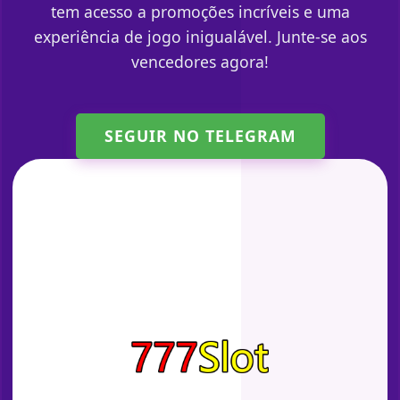
tem acesso a promoções incríveis e uma
experiência de jogo inigualável. Junte-se aos
vencedores agora!
SEGUIR NO TELEGRAM