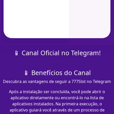
📱 Canal Oficial no Telegram!
📱 Benefícios do Canal
Descubra as vantagens de seguir a 777Slot no Telegram
Após a instalação ser concluída, você pode abrir o
aplicativo diretamente ou encontrá-lo na lista de
aplicativos instalados. Na primeira execução, o
aplicativo guiará você através de um processo de