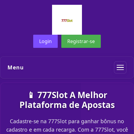
Login
Registrar-se
Menu
📱 777Slot A Melhor
Plataforma de Apostas
Cadastre-se na 777Slot para ganhar bônus no
cadastro e em cada recarga. Com a 777Slot, você