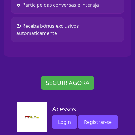
💬 Participe das conversas e interaja
🎁 Receba bônus exclusivos
automaticamente
SEGUIR AGORA
Acessos
Login
Registrar-se