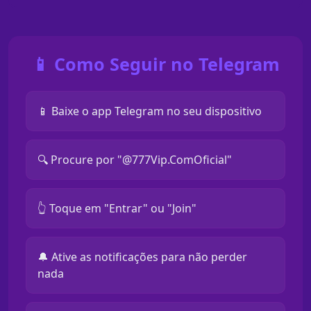
📱 Como Seguir no Telegram
📱 Baixe o app Telegram no seu dispositivo
🔍 Procure por "@777Vip.ComOficial"
👆 Toque em "Entrar" ou "Join"
🔔 Ative as notificações para não perder
nada