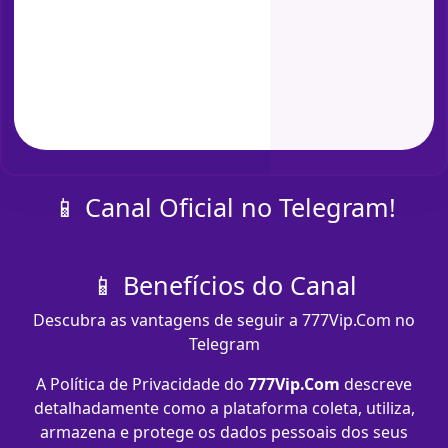
📱 Canal Oficial no Telegram!
📱 Benefícios do Canal
Descubra as vantagens de seguir a 777Vip.Com no
Telegram
A Política de Privacidade do
777Vip.Com
descreve
detalhadamente como a plataforma coleta, utiliza,
armazena e protege os dados pessoais dos seus