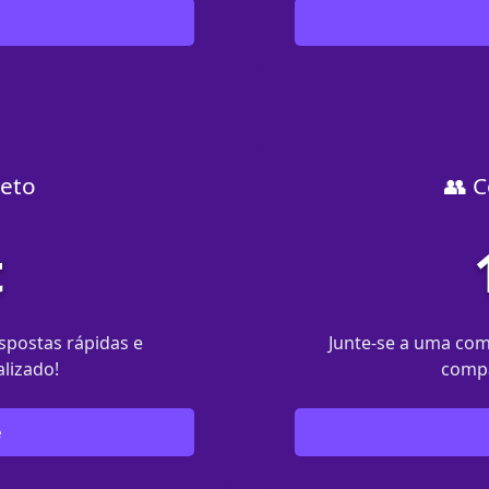
reto
👥 
t
espostas rápidas e
Junte-se a uma com
lizado!
compa
e