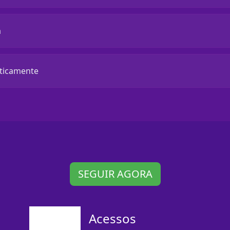
a
aticamente
SEGUIR AGORA
Acessos