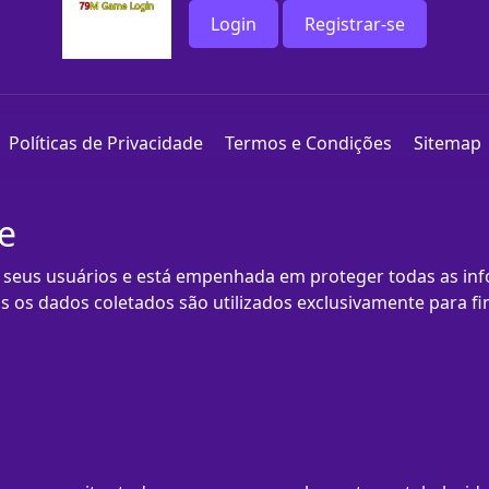
Login
Registrar-se
Políticas de Privacidade
Termos e Condições
Sitemap
de
e seus usuários e está empenhada em proteger todas as in
 os dados coletados são utilizados exclusivamente para fi