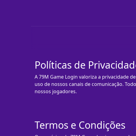
Políticas de Privacida
A 79M Game Login valoriza a privacidade d
uso de nossos canais de comunicação. Todos
nossos jogadores.
Termos e Condições