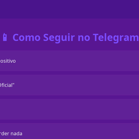
📱 Como Seguir no Telegram
ositivo
icial"
erder nada