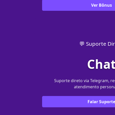
Ver Bônus
💬 Suporte Di
Cha
Suporte direto via Telegram, r
atendimento persona
Falar Suport