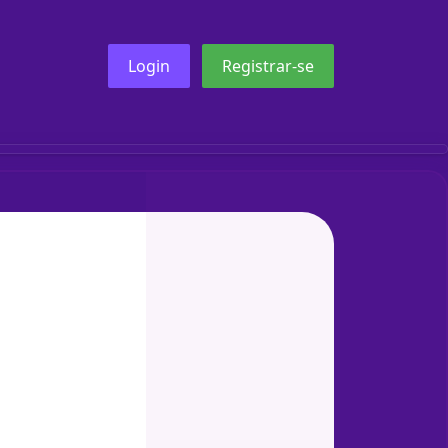
Login
Registrar-se