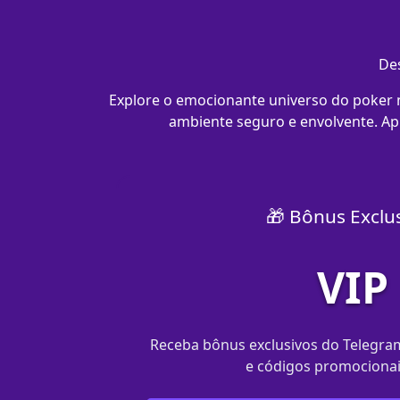
De
Explore o emocionante universo do poker 
ambiente seguro e envolvente. Apr
🎁 Bônus Exclu
VIP
Receba bônus exclusivos do Telegra
e códigos promocionai