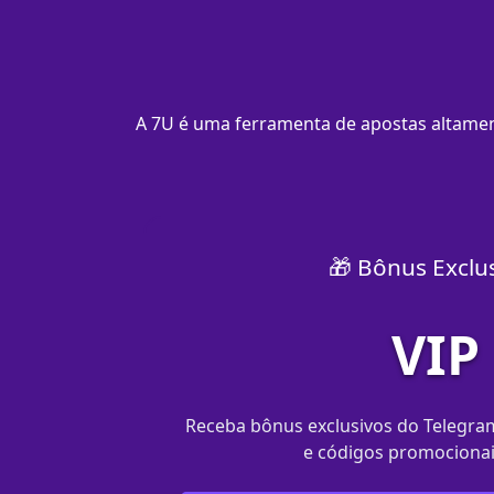
A 7U é uma ferramenta de apostas altament
🎁 Bônus Exclu
VIP
Receba bônus exclusivos do Telegra
e códigos promocionai