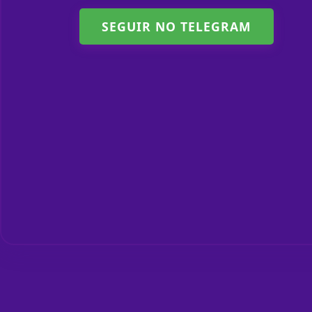
SEGUIR NO TELEGRAM