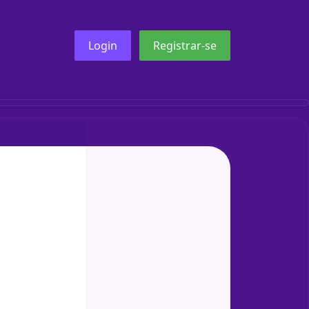
Login
Registrar-se