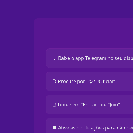
📱 Baixe o app Telegram no seu disp
🔍 Procure por "@7UOficial"
👆 Toque em "Entrar" ou "Join"
🔔 Ative as notificações para não p