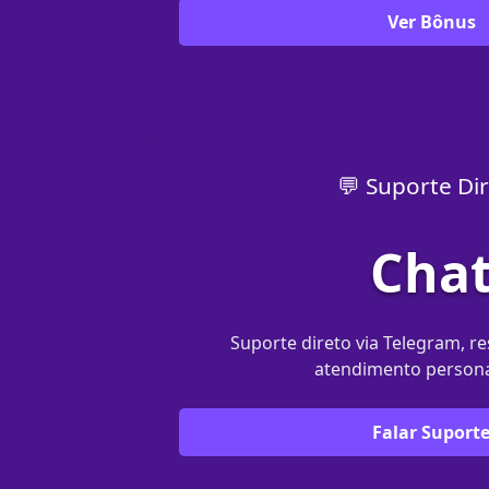
Ver Bônus
💬 Suporte Di
Cha
Suporte direto via Telegram, r
atendimento persona
Falar Suport