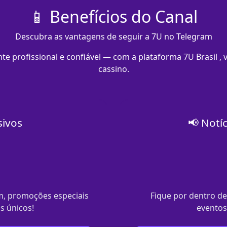
📱 Benefícios do Canal
Descubra as vantagens de seguir a 7U no Telegram
e profissional e confiável — com a plataforma 7U Brasil , 
cassino.
sivos
📢 Notí
m, promoções especiais
Fique por dentro d
s únicos!
eventos