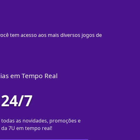
você tem acesso aos mais diversos jogos de
cias em Tempo Real
24/7
e todas as novidades, promoções e
 da 7U em tempo real!