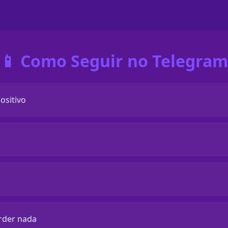
📱 Como Seguir no Telegram
ositivo
erder nada