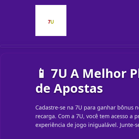
📱 7U A Melhor 
de Apostas
Cadastre-se na 7U para ganhar bônus n
recarga. Com a 7U, você tem acesso a p
experiência de jogo inigualável. Junte-