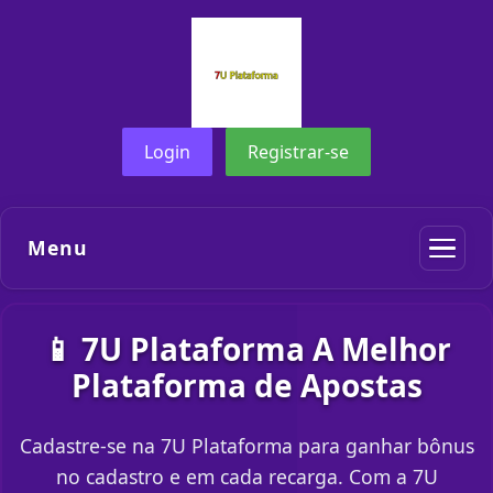
Login
Registrar-se
Menu
📱 7U Plataforma A Melhor
Plataforma de Apostas
Cadastre-se na 7U Plataforma para ganhar bônus
no cadastro e em cada recarga. Com a 7U