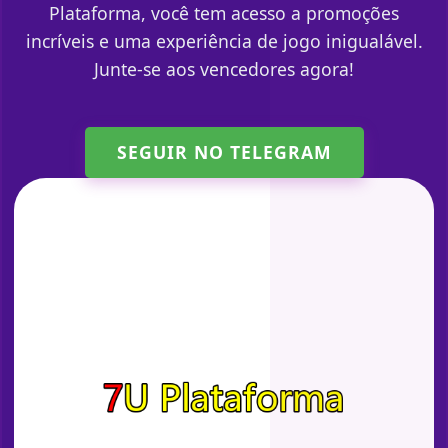
Plataforma, você tem acesso a promoções
incríveis e uma experiência de jogo inigualável.
Junte-se aos vencedores agora!
SEGUIR NO TELEGRAM