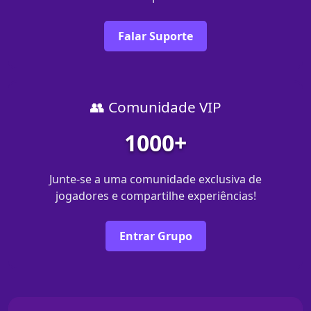
Falar Suporte
👥 Comunidade VIP
1000+
Junte-se a uma comunidade exclusiva de
jogadores e compartilhe experiências!
Entrar Grupo