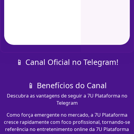
📱 Canal Oficial no Telegram!
📱 Benefícios do Canal
Descubra as vantagens de seguir a 7U Plataforma no
Telegram
Como força emergente no mercado, a 7U Plataforma
cresce rapidamente com foco profissional, tornando-se
referência no entretenimento online da 7U Plataforma