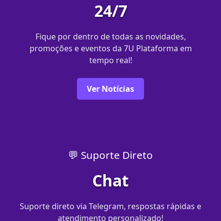
24/7
Fique por dentro de todas as novidades,
promoções e eventos da 7U Plataforma em
tempo real!
Ver Notícias
💬 Suporte Direto
Chat
Suporte direto via Telegram, respostas rápidas e
atendimento personalizado!