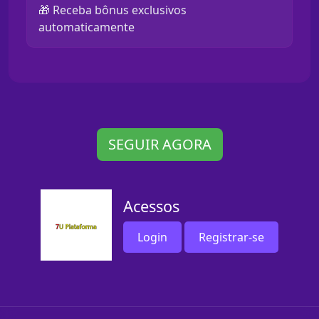
🎁 Receba bônus exclusivos
automaticamente
SEGUIR AGORA
Acessos
Login
Registrar-se