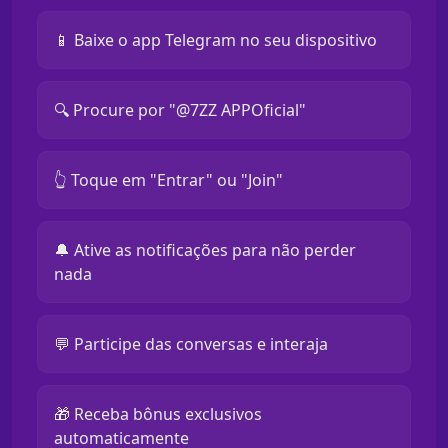
📱 Baixe o app Telegram no seu dispositivo
🔍 Procure por "@7ZZ APPOficial"
👆 Toque em "Entrar" ou "Join"
🔔 Ative as notificações para não perder
nada
💬 Participe das conversas e interaja
🎁 Receba bônus exclusivos
automaticamente