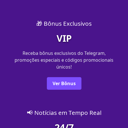
🎁 Bônus Exclusivos
VIP
Receba bônus exclusivos do Telegram,
promoções especiais e códigos promocionais
únicos!
Ver Bônus
📢 Notícias em Tempo Real
24/7