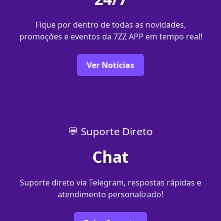
Fique por dentro de todas as novidades,
promoções e eventos da 7ZZ APP em tempo real!
Ver Notícias
💬 Suporte Direto
Chat
Suporte direto via Telegram, respostas rápidas e
atendimento personalizado!