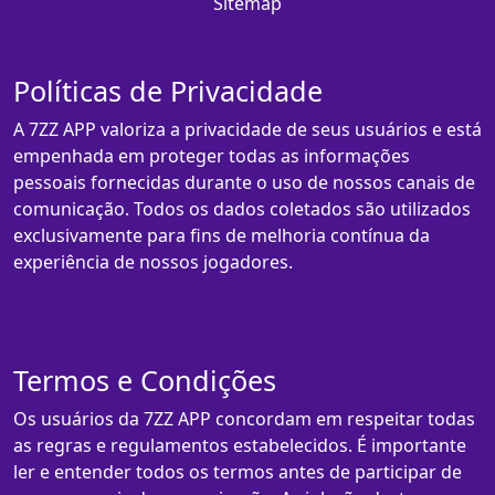
Sitemap
Políticas de Privacidade
A 7ZZ APP valoriza a privacidade de seus usuários e está
empenhada em proteger todas as informações
pessoais fornecidas durante o uso de nossos canais de
comunicação. Todos os dados coletados são utilizados
exclusivamente para fins de melhoria contínua da
experiência de nossos jogadores.
Termos e Condições
Os usuários da 7ZZ APP concordam em respeitar todas
as regras e regulamentos estabelecidos. É importante
ler e entender todos os termos antes de participar de