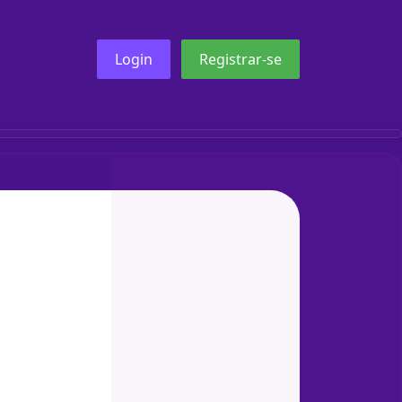
Login
Registrar-se