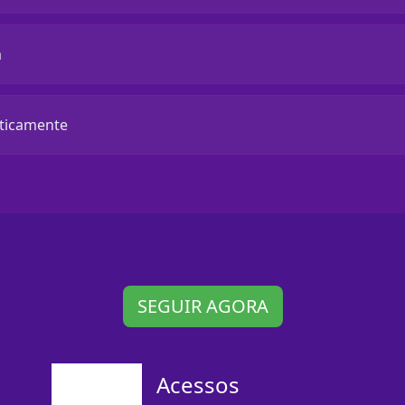
a
aticamente
SEGUIR AGORA
Acessos