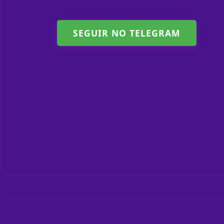
SEGUIR NO TELEGRAM