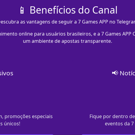
📱 Benefícios do Canal
escubra as vantagens de seguir a 7 Games APP no Telegr
nimento online para usuários brasileiros, e a 7 Games A
um ambiente de apostas transparente.
sivos
📢 Notí
m, promoções especiais
Fique por dentro d
s únicos!
eventos da 7