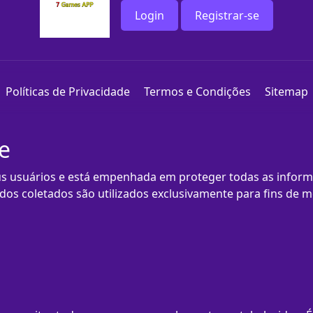
Login
Registrar-se
Políticas de Privacidade
Termos e Condições
Sitemap
de
eus usuários e está empenhada em proteger todas as inform
os coletados são utilizados exclusivamente para fins de m