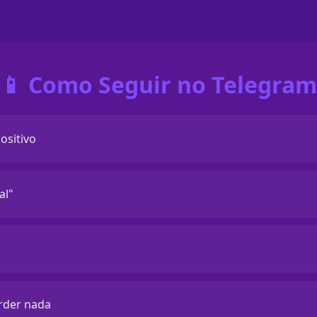
📱 Como Seguir no Telegram
ositivo
al"
erder nada