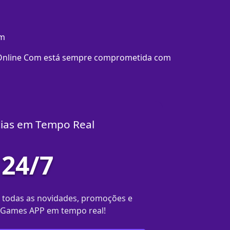
am
PP Online Com está sempre comprometida com
cias em Tempo Real
24/7
e todas as novidades, promoções e
 Games APP em tempo real!