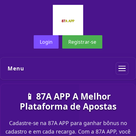
Login
Registrar-se
Menu
📱 87A APP A Melhor
Plataforma de Apostas
Cadastre-se na 87A APP para ganhar bônus no
cadastro e em cada recarga. Com a 87A APP, você