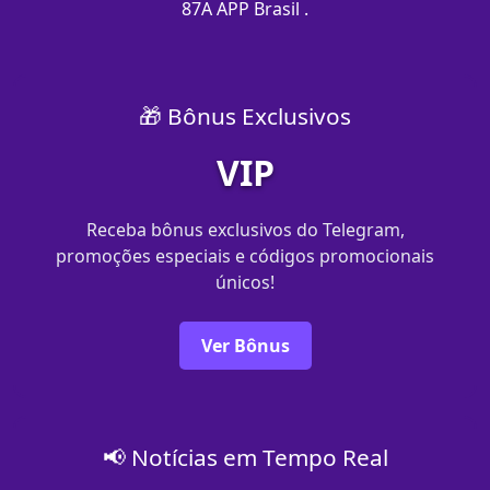
87A APP Brasil .
🎁 Bônus Exclusivos
VIP
Receba bônus exclusivos do Telegram,
promoções especiais e códigos promocionais
únicos!
Ver Bônus
📢 Notícias em Tempo Real