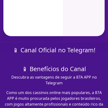
📱 Canal Oficial no Telegram!
📱 Benefícios do Canal
Descubra as vantagens de seguir a 87A APP no
Telegram
Como um dos cassinos online mais populares, a 87A
APP é muito procurada pelos jogadores brasileiros,
com jogos altamente profissionais e conteúdo rico da