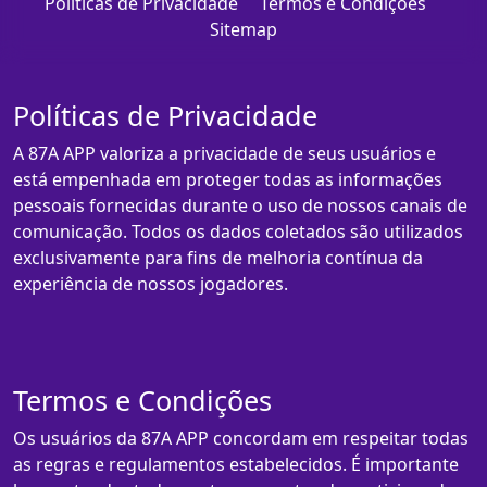
Políticas de Privacidade
Termos e Condições
Sitemap
Políticas de Privacidade
A 87A APP valoriza a privacidade de seus usuários e
está empenhada em proteger todas as informações
pessoais fornecidas durante o uso de nossos canais de
comunicação. Todos os dados coletados são utilizados
exclusivamente para fins de melhoria contínua da
experiência de nossos jogadores.
Termos e Condições
Os usuários da 87A APP concordam em respeitar todas
as regras e regulamentos estabelecidos. É importante