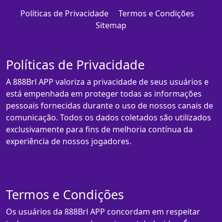
Políticas de Privacidade
Termos e Condições
Sitemap
Políticas de Privacidade
A 888Brl APP valoriza a privacidade de seus usuários e
está empenhada em proteger todas as informações
pessoais fornecidas durante o uso de nossos canais de
comunicação. Todos os dados coletados são utilizados
exclusivamente para fins de melhoria contínua da
experiência de nossos jogadores.
Termos e Condições
Os usuários da 888Brl APP concordam em respeitar