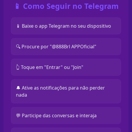
📱 Como Seguir no Telegram
📱 Baixe o app Telegram no seu dispositivo
🔍 Procure por "@888Brl APPOficial"
👆 Toque em "Entrar" ou "Join"
🔔 Ative as notificações para não perder
nada
💬 Participe das conversas e interaja