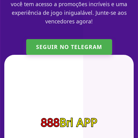
você tem acesso a promoções incríveis e uma
experiência de jogo inigualável. Junte-se aos
vencedores agora!
SEGUIR NO TELEGRAM