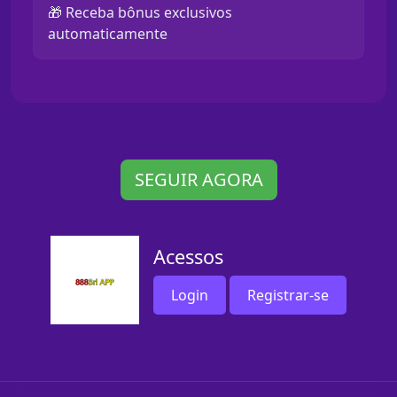
🎁 Receba bônus exclusivos
automaticamente
SEGUIR AGORA
Acessos
Login
Registrar-se