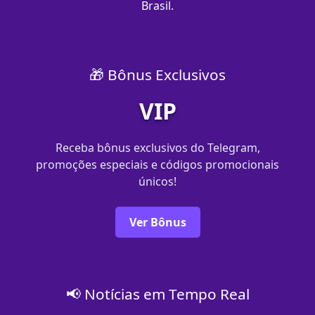
Brasil.
🎁 Bônus Exclusivos
VIP
Receba bônus exclusivos do Telegram,
promoções especiais e códigos promocionais
únicos!
Ver Bônus
📢 Notícias em Tempo Real