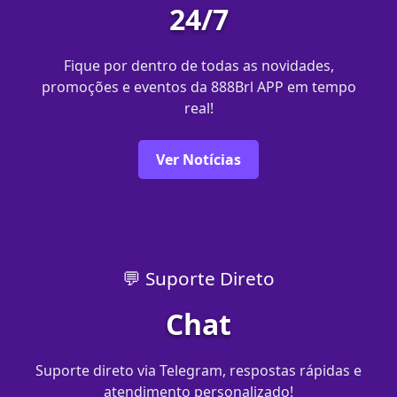
24/7
Fique por dentro de todas as novidades,
promoções e eventos da 888Brl APP em tempo
real!
Ver Notícias
💬 Suporte Direto
Chat
Suporte direto via Telegram, respostas rápidas e
atendimento personalizado!