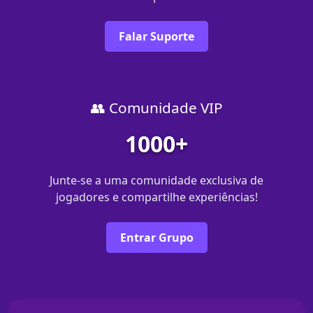
Falar Suporte
👥 Comunidade VIP
1000+
Junte-se a uma comunidade exclusiva de
jogadores e compartilhe experiências!
Entrar Grupo